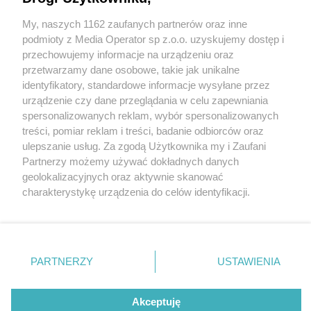
Propozycje Ślązaga na każdą porę roku
My, naszych 1162 zaufanych partnerów oraz inne
Wydawca mediów
lokalnych
podmioty z Media Operator sp z.o.o. uzyskujemy dostęp i
przechowujemy informacje na urządzeniu oraz
przetwarzamy dane osobowe, takie jak unikalne
identyfikatory, standardowe informacje wysyłane przez
urządzenie czy dane przeglądania w celu zapewniania
spersonalizowanych reklam, wybór spersonalizowanych
5 / 1
Nie zapomnij
treści, pomiar reklam i treści, badanie odbiorców oraz
zapoznać się z:
polityką prywatności
regulamin korzystania z portali
ulepszanie usług. Za zgodą Użytkownika my i Zaufani
Twoje
miasto
Skontakuj się
z nami
Partnerzy możemy używać dokładnych danych
Piekary Śląskie
Kontakt
geolokalizacyjnych oraz aktywnie skanować
Chorzów
Wydawca
charakterystykę urządzenia do celów identyfikacji.
Tarnowskie Góry
Redakcja
Ruda Śląska
Newsletter
Ponieważ cenimy Twoją prywatność, prosimy o zgodę na
Świętochłowice
Reklama
korzystanie z tych technologii poprzez kliknięcie
Tychy
„Akceptuję”. Zgoda jest dobrowolna i zawsze możesz ją
Bytom
Katowice
zmienić/wycofać klikając przycisk ustawień prywatności
REKLAMA
PARTNERZY
USTAWIENIA
Gliwice
znajdujący się w lewym dolnym rogu strony
. Niektóre
Zabrze
Zagłębie
rodzaje przetwarzania danych nie wymagają zgody
użytkownika, ale masz prawo sprzeciwić się takiemu
Akceptuję