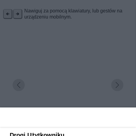
REKLAMA
Nawiguj za pomocą klawiatury, lub gestów na
urządzeniu mobilnym.
Niezapomniany weekend w Krainie Górnej Odry.
Drogi Użytkowniku,