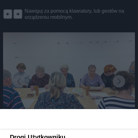
REKLAMA
Nawiguj za pomocą klawiatury, lub gestów na
urządzeniu mobilnym.
fot:
Nostalgiczne spotkania z kulturą w Tychach 5
Drogi Użytkowniku,