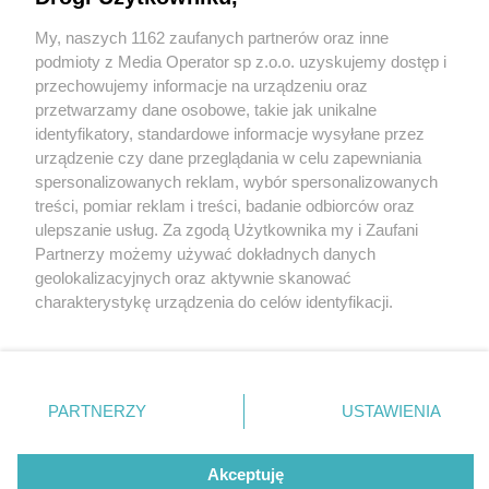
października
My, naszych 1162 zaufanych partnerów oraz inne
Wydawca mediów
lokalnych
podmioty z Media Operator sp z.o.o. uzyskujemy dostęp i
przechowujemy informacje na urządzeniu oraz
przetwarzamy dane osobowe, takie jak unikalne
identyfikatory, standardowe informacje wysyłane przez
1 / 2
urządzenie czy dane przeglądania w celu zapewniania
spersonalizowanych reklam, wybór spersonalizowanych
"Pamiętsmy o ogrodach" w
Nie zapomnij
treści, pomiar reklam i treści, badanie odbiorców oraz
zapoznać się z:
polityką prywatności
regulamin korzystania z portali
ulepszanie usług. Za zgodą Użytkownika my i Zaufani
tyskim muzem
Twoje
miasto
Skontakuj się
z nami
Partnerzy możemy używać dokładnych danych
Piekary Śląskie
Kontakt
geolokalizacyjnych oraz aktywnie skanować
Chorzów
Wydawca
charakterystykę urządzenia do celów identyfikacji.
Tarnowskie Góry
Redakcja
Ruda Śląska
Newsletter
Ponieważ cenimy Twoją prywatność, prosimy o zgodę na
Świętochłowice
Reklama
korzystanie z tych technologii poprzez kliknięcie
Tychy
„Akceptuję”. Zgoda jest dobrowolna i zawsze możesz ją
Bytom
Katowice
zmienić/wycofać klikając przycisk ustawień prywatności
REKLAMA
PARTNERZY
USTAWIENIA
Gliwice
znajdujący się w lewym dolnym rogu strony
. Niektóre
Zabrze
Zagłębie
rodzaje przetwarzania danych nie wymagają zgody
użytkownika, ale masz prawo sprzeciwić się takiemu
Akceptuję