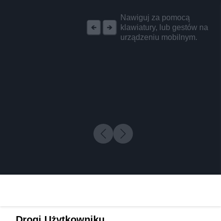
REKLAMA
Nawiguj za pomocą
klawiatury, lub gestów na
urządzeniu mobilnym.
Drogi Użytkowniku,