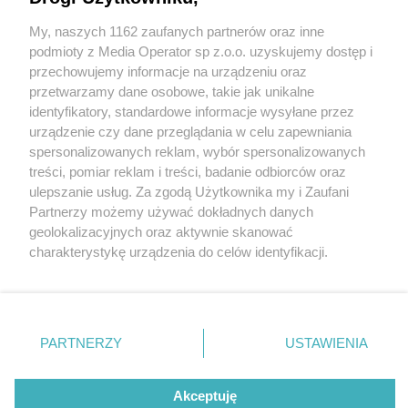
My, naszych 1162 zaufanych partnerów oraz inne
Wydawca mediów
lokalnych
podmioty z Media Operator sp z.o.o. uzyskujemy dostęp i
przechowujemy informacje na urządzeniu oraz
przetwarzamy dane osobowe, takie jak unikalne
identyfikatory, standardowe informacje wysyłane przez
urządzenie czy dane przeglądania w celu zapewniania
4 / 0
spersonalizowanych reklam, wybór spersonalizowanych
Nie zapomnij
treści, pomiar reklam i treści, badanie odbiorców oraz
zapoznać się z:
polityką prywatności
regulamin korzystania z portali
ulepszanie usług. Za zgodą Użytkownika my i Zaufani
Twoje
miasto
Skontakuj się
z nami
Partnerzy możemy używać dokładnych danych
Piekary Śląskie
Kontakt
geolokalizacyjnych oraz aktywnie skanować
Chorzów
Wydawca
charakterystykę urządzenia do celów identyfikacji.
Tarnowskie Góry
Redakcja
Ruda Śląska
Newsletter
Ponieważ cenimy Twoją prywatność, prosimy o zgodę na
Świętochłowice
Reklama
korzystanie z tych technologii poprzez kliknięcie
Tychy
„Akceptuję”. Zgoda jest dobrowolna i zawsze możesz ją
Bytom
Katowice
zmienić/wycofać klikając przycisk ustawień prywatności
REKLAMA
PARTNERZY
USTAWIENIA
Gliwice
znajdujący się w lewym dolnym rogu strony
. Niektóre
Zabrze
Zagłębie
rodzaje przetwarzania danych nie wymagają zgody
użytkownika, ale masz prawo sprzeciwić się takiemu
Akceptuję