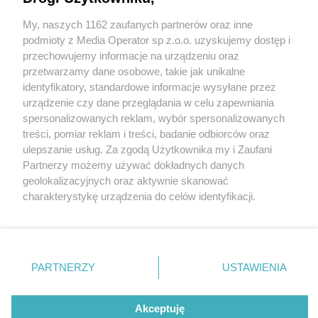
Nowy roczny rozkład Kolei Śląskich: ciekawe
zmiany, znajome utrudnienia
My, naszych 1162 zaufanych partnerów oraz inne
Wydawca mediów
lokalnych
podmioty z Media Operator sp z.o.o. uzyskujemy dostęp i
przechowujemy informacje na urządzeniu oraz
przetwarzamy dane osobowe, takie jak unikalne
identyfikatory, standardowe informacje wysyłane przez
urządzenie czy dane przeglądania w celu zapewniania
spersonalizowanych reklam, wybór spersonalizowanych
1 / 4
Nie zapomnij
treści, pomiar reklam i treści, badanie odbiorców oraz
zapoznać się z:
polityką prywatności
regulamin korzystania z portali
Koleje Śląskie
ulepszanie usług. Za zgodą Użytkownika my i Zaufani
Twoje
miasto
Skontakuj się
z nami
Partnerzy możemy używać dokładnych danych
Piekary Śląskie
Kontakt
geolokalizacyjnych oraz aktywnie skanować
Chorzów
Wydawca
charakterystykę urządzenia do celów identyfikacji.
Tarnowskie Góry
Redakcja
Ruda Śląska
Newsletter
Ponieważ cenimy Twoją prywatność, prosimy o zgodę na
Świętochłowice
Reklama
korzystanie z tych technologii poprzez kliknięcie
Tychy
„Akceptuję”. Zgoda jest dobrowolna i zawsze możesz ją
Bytom
Katowice
zmienić/wycofać klikając przycisk ustawień prywatności
REKLAMA
PARTNERZY
USTAWIENIA
Gliwice
znajdujący się w lewym dolnym rogu strony
. Niektóre
Zabrze
Zagłębie
rodzaje przetwarzania danych nie wymagają zgody
użytkownika, ale masz prawo sprzeciwić się takiemu
Akceptuję