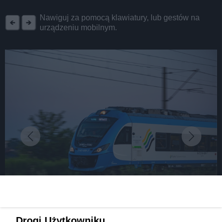
REKLAMA
Nawiguj za pomocą klawiatury, lub gestów na
urządzeniu mobilnym.
fot:
Drogi Użytkowniku,