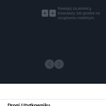
REKLAMA
Nawiguj za pomocą
klawiatury, lub gestów na
urządzeniu mobilnym.
Drogi Użytkowniku,