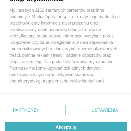
My, naszych 1162 zaufanych partnerów oraz inne
Wydawca mediów
lokalnych
podmioty z Media Operator sp z.o.o. uzyskujemy dostęp i
przechowujemy informacje na urządzeniu oraz
przetwarzamy dane osobowe, takie jak unikalne
identyfikatory, standardowe informacje wysyłane przez
urządzenie czy dane przeglądania w celu zapewniania
3 / 0
spersonalizowanych reklam, wybór spersonalizowanych
Nie zapomnij
treści, pomiar reklam i treści, badanie odbiorców oraz
zapoznać się z:
polityką prywatności
regulamin korzystania z portali
ulepszanie usług. Za zgodą Użytkownika my i Zaufani
Twoje
miasto
Skontakuj się
z nami
Partnerzy możemy używać dokładnych danych
Piekary Śląskie
Kontakt
geolokalizacyjnych oraz aktywnie skanować
Chorzów
Wydawca
charakterystykę urządzenia do celów identyfikacji.
Tarnowskie Góry
Redakcja
Ruda Śląska
Newsletter
Ponieważ cenimy Twoją prywatność, prosimy o zgodę na
Świętochłowice
Reklama
korzystanie z tych technologii poprzez kliknięcie
Tychy
„Akceptuję”. Zgoda jest dobrowolna i zawsze możesz ją
Bytom
Katowice
zmienić/wycofać klikając przycisk ustawień prywatności
REKLAMA
PARTNERZY
USTAWIENIA
Gliwice
znajdujący się w lewym dolnym rogu strony
. Niektóre
Zabrze
Zagłębie
rodzaje przetwarzania danych nie wymagają zgody
użytkownika, ale masz prawo sprzeciwić się takiemu
Akceptuję