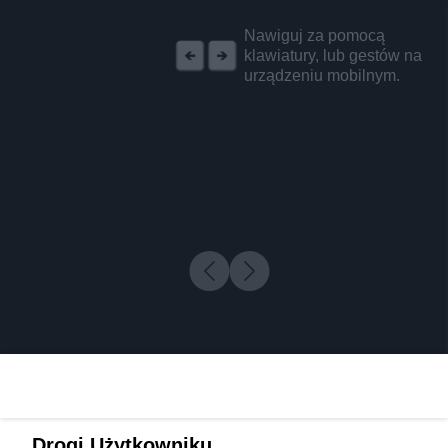
REKLAMA
Nawiguj za pomocą
klawiatury, lub gestów na
urządzeniu mobilnym.
Drogi Użytkowniku,