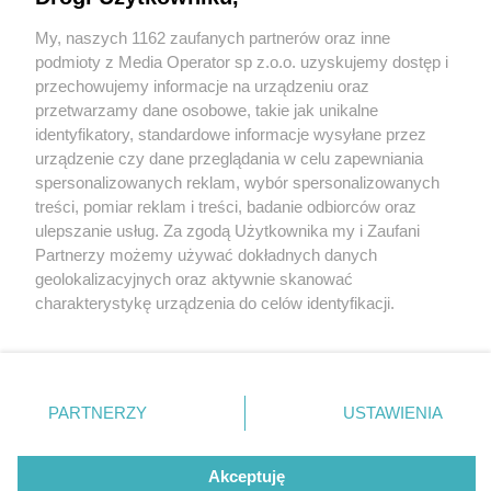
My, naszych 1162 zaufanych partnerów oraz inne
Wydawca mediów
lokalnych
podmioty z Media Operator sp z.o.o. uzyskujemy dostęp i
przechowujemy informacje na urządzeniu oraz
przetwarzamy dane osobowe, takie jak unikalne
identyfikatory, standardowe informacje wysyłane przez
urządzenie czy dane przeglądania w celu zapewniania
1 / 0
spersonalizowanych reklam, wybór spersonalizowanych
Nie zapomnij
treści, pomiar reklam i treści, badanie odbiorców oraz
zapoznać się z:
polityką prywatności
regulamin korzystania z portali
ulepszanie usług. Za zgodą Użytkownika my i Zaufani
Twoje
miasto
Skontakuj się
z nami
Partnerzy możemy używać dokładnych danych
Piekary Śląskie
Kontakt
geolokalizacyjnych oraz aktywnie skanować
Chorzów
Wydawca
charakterystykę urządzenia do celów identyfikacji.
Tarnowskie Góry
Redakcja
Ruda Śląska
Newsletter
Ponieważ cenimy Twoją prywatność, prosimy o zgodę na
Świętochłowice
Reklama
korzystanie z tych technologii poprzez kliknięcie
Tychy
„Akceptuję”. Zgoda jest dobrowolna i zawsze możesz ją
Bytom
Katowice
zmienić/wycofać klikając przycisk ustawień prywatności
REKLAMA
PARTNERZY
USTAWIENIA
Gliwice
znajdujący się w lewym dolnym rogu strony
. Niektóre
Zabrze
Zagłębie
rodzaje przetwarzania danych nie wymagają zgody
użytkownika, ale masz prawo sprzeciwić się takiemu
Akceptuję