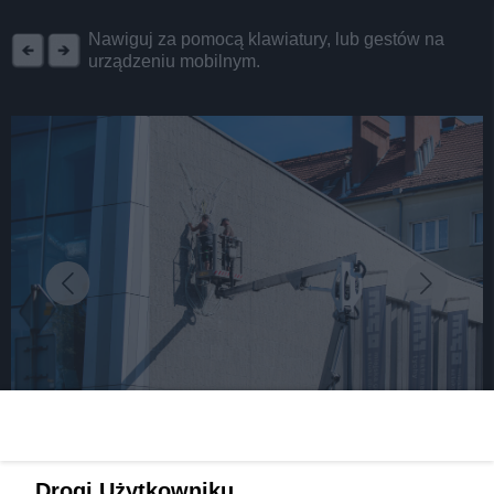
REKLAMA
Nawiguj za pomocą klawiatury, lub gestów na
urządzeniu mobilnym.
fot: UM Tychy
Odsłonięcie neonu z irysem na Andromedzie
Drogi Użytkowniku,