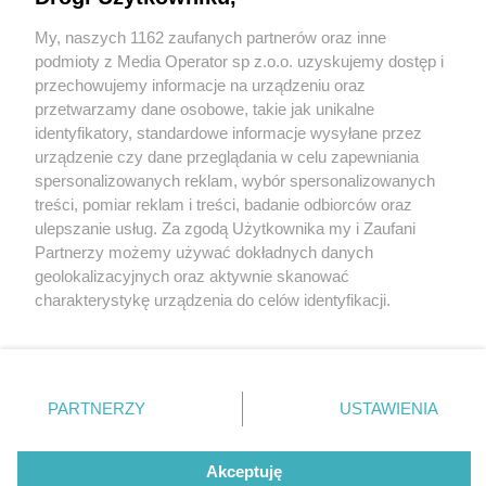
uświetni wernisaż w tyskim Muzeum Miejskim
My, naszych 1162 zaufanych partnerów oraz inne
Wydawca mediów
lokalnych
podmioty z Media Operator sp z.o.o. uzyskujemy dostęp i
przechowujemy informacje na urządzeniu oraz
przetwarzamy dane osobowe, takie jak unikalne
1 / 2
identyfikatory, standardowe informacje wysyłane przez
urządzenie czy dane przeglądania w celu zapewniania
Montaż neonu na bocznej
spersonalizowanych reklam, wybór spersonalizowanych
Nie zapomnij
treści, pomiar reklam i treści, badanie odbiorców oraz
ścianie Andromedy w
zapoznać się z:
polityką prywatności
regulamin korzystania z portali
ulepszanie usług. Za zgodą Użytkownika my i Zaufani
Twoje
miasto
Skontakuj się
z nami
Partnerzy możemy używać dokładnych danych
Tychach
Piekary Śląskie
Kontakt
geolokalizacyjnych oraz aktywnie skanować
Chorzów
Wydawca
charakterystykę urządzenia do celów identyfikacji.
Tarnowskie Góry
Redakcja
Ruda Śląska
Newsletter
Ponieważ cenimy Twoją prywatność, prosimy o zgodę na
Świętochłowice
Reklama
korzystanie z tych technologii poprzez kliknięcie
Tychy
„Akceptuję”. Zgoda jest dobrowolna i zawsze możesz ją
Bytom
Katowice
zmienić/wycofać klikając przycisk ustawień prywatności
REKLAMA
PARTNERZY
USTAWIENIA
Gliwice
znajdujący się w lewym dolnym rogu strony
. Niektóre
Zabrze
Zagłębie
rodzaje przetwarzania danych nie wymagają zgody
użytkownika, ale masz prawo sprzeciwić się takiemu
Akceptuję