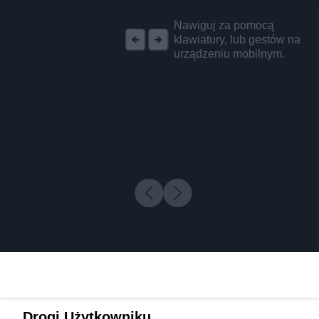
REKLAMA
Nawiguj za pomocą
klawiatury, lub gestów na
urządzeniu mobilnym.
Drogi Użytkowniku,