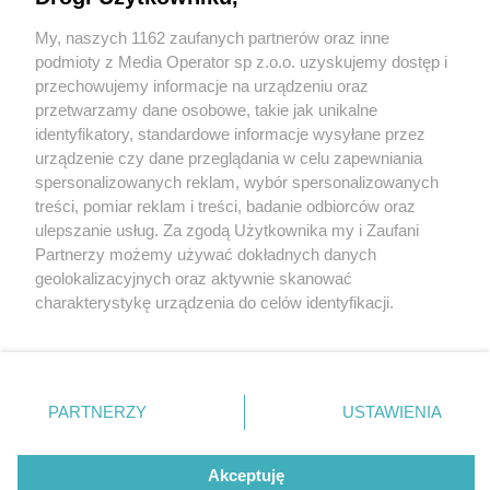
My, naszych 1162 zaufanych partnerów oraz inne
Wydawca mediów
lokalnych
podmioty z Media Operator sp z.o.o. uzyskujemy dostęp i
przechowujemy informacje na urządzeniu oraz
przetwarzamy dane osobowe, takie jak unikalne
identyfikatory, standardowe informacje wysyłane przez
urządzenie czy dane przeglądania w celu zapewniania
3 / 0
spersonalizowanych reklam, wybór spersonalizowanych
Nie zapomnij
treści, pomiar reklam i treści, badanie odbiorców oraz
zapoznać się z:
polityką prywatności
regulamin korzystania z portali
ulepszanie usług. Za zgodą Użytkownika my i Zaufani
Twoje
miasto
Skontakuj się
z nami
Partnerzy możemy używać dokładnych danych
Piekary Śląskie
Kontakt
geolokalizacyjnych oraz aktywnie skanować
Chorzów
Wydawca
charakterystykę urządzenia do celów identyfikacji.
Tarnowskie Góry
Redakcja
Ruda Śląska
Newsletter
Ponieważ cenimy Twoją prywatność, prosimy o zgodę na
Świętochłowice
Reklama
korzystanie z tych technologii poprzez kliknięcie
Tychy
„Akceptuję”. Zgoda jest dobrowolna i zawsze możesz ją
Bytom
Katowice
zmienić/wycofać klikając przycisk ustawień prywatności
REKLAMA
PARTNERZY
USTAWIENIA
Gliwice
znajdujący się w lewym dolnym rogu strony
. Niektóre
Zabrze
Zagłębie
rodzaje przetwarzania danych nie wymagają zgody
użytkownika, ale masz prawo sprzeciwić się takiemu
Akceptuję