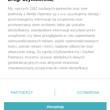
My, naszych 1162 zaufanych partnerów oraz inne
Wydawca mediów
lokalnych
podmioty z Media Operator sp z.o.o. uzyskujemy dostęp i
przechowujemy informacje na urządzeniu oraz
przetwarzamy dane osobowe, takie jak unikalne
identyfikatory, standardowe informacje wysyłane przez
urządzenie czy dane przeglądania w celu zapewniania
2 / 0
spersonalizowanych reklam, wybór spersonalizowanych
Nie zapomnij
treści, pomiar reklam i treści, badanie odbiorców oraz
zapoznać się z:
polityką prywatności
regulamin korzystania z portali
ulepszanie usług. Za zgodą Użytkownika my i Zaufani
Twoje
miasto
Skontakuj się
z nami
Partnerzy możemy używać dokładnych danych
Piekary Śląskie
Kontakt
geolokalizacyjnych oraz aktywnie skanować
Chorzów
Wydawca
charakterystykę urządzenia do celów identyfikacji.
Tarnowskie Góry
Redakcja
Ruda Śląska
Newsletter
Ponieważ cenimy Twoją prywatność, prosimy o zgodę na
Świętochłowice
Reklama
korzystanie z tych technologii poprzez kliknięcie
Tychy
„Akceptuję”. Zgoda jest dobrowolna i zawsze możesz ją
Bytom
Katowice
zmienić/wycofać klikając przycisk ustawień prywatności
REKLAMA
PARTNERZY
USTAWIENIA
Gliwice
znajdujący się w lewym dolnym rogu strony
. Niektóre
Zabrze
Zagłębie
rodzaje przetwarzania danych nie wymagają zgody
użytkownika, ale masz prawo sprzeciwić się takiemu
Akceptuję