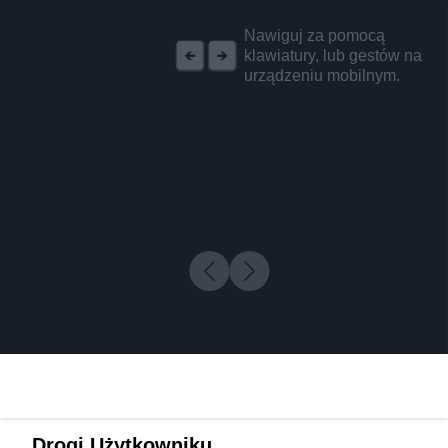
REKLAMA
Nawiguj za pomocą
klawiatury, lub gestów na
urządzeniu mobilnym.
Drogi Użytkowniku,