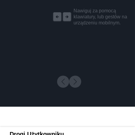
REKLAMA
Nawiguj za pomocą
klawiatury, lub gestów na
urządzeniu mobilnym.
Drogi Użytkowniku,