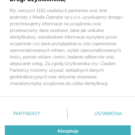
My, naszych 1162 zaufanych partnerów oraz inne
Wydawca mediów
lokalnych
podmioty z Media Operator sp z.o.o. uzyskujemy dostęp i
przechowujemy informacje na urządzeniu oraz
przetwarzamy dane osobowe, takie jak unikalne
identyfikatory, standardowe informacje wysyłane przez
urządzenie czy dane przeglądania w celu zapewniania
5 / 0
spersonalizowanych reklam, wybór spersonalizowanych
Nie zapomnij
treści, pomiar reklam i treści, badanie odbiorców oraz
zapoznać się z:
polityką prywatności
regulamin korzystania z portali
ulepszanie usług. Za zgodą Użytkownika my i Zaufani
Twoje
miasto
Skontakuj się
z nami
Partnerzy możemy używać dokładnych danych
Piekary Śląskie
Kontakt
geolokalizacyjnych oraz aktywnie skanować
Chorzów
Wydawca
charakterystykę urządzenia do celów identyfikacji.
Tarnowskie Góry
Redakcja
Ruda Śląska
Newsletter
Ponieważ cenimy Twoją prywatność, prosimy o zgodę na
Świętochłowice
Reklama
korzystanie z tych technologii poprzez kliknięcie
Tychy
„Akceptuję”. Zgoda jest dobrowolna i zawsze możesz ją
Bytom
Katowice
zmienić/wycofać klikając przycisk ustawień prywatności
REKLAMA
PARTNERZY
USTAWIENIA
Gliwice
znajdujący się w lewym dolnym rogu strony
. Niektóre
Zabrze
Zagłębie
rodzaje przetwarzania danych nie wymagają zgody
użytkownika, ale masz prawo sprzeciwić się takiemu
Akceptuję