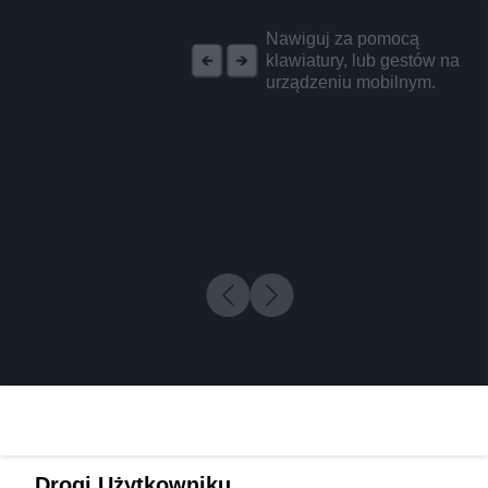
REKLAMA
Nawiguj za pomocą
klawiatury, lub gestów na
urządzeniu mobilnym.
Drogi Użytkowniku,