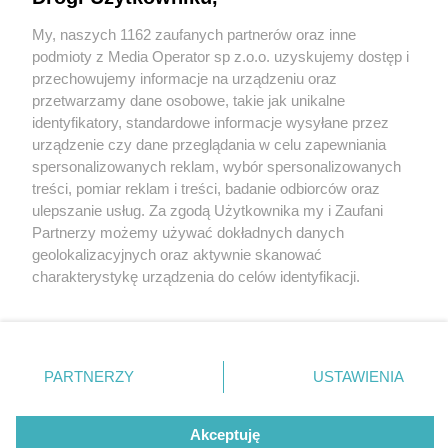
My, naszych 1162 zaufanych partnerów oraz inne
Wydawca mediów
lokalnych
podmioty z Media Operator sp z.o.o. uzyskujemy dostęp i
przechowujemy informacje na urządzeniu oraz
przetwarzamy dane osobowe, takie jak unikalne
identyfikatory, standardowe informacje wysyłane przez
urządzenie czy dane przeglądania w celu zapewniania
5 / 0
spersonalizowanych reklam, wybór spersonalizowanych
Nie zapomnij
treści, pomiar reklam i treści, badanie odbiorców oraz
zapoznać się z:
polityką prywatności
regulamin korzystania z portali
ulepszanie usług. Za zgodą Użytkownika my i Zaufani
Twoje
miasto
Skontakuj się
z nami
Partnerzy możemy używać dokładnych danych
Piekary Śląskie
Kontakt
geolokalizacyjnych oraz aktywnie skanować
Chorzów
Wydawca
charakterystykę urządzenia do celów identyfikacji.
Tarnowskie Góry
Redakcja
Ruda Śląska
Newsletter
Ponieważ cenimy Twoją prywatność, prosimy o zgodę na
Świętochłowice
Reklama
korzystanie z tych technologii poprzez kliknięcie
Tychy
„Akceptuję”. Zgoda jest dobrowolna i zawsze możesz ją
Bytom
Katowice
zmienić/wycofać klikając przycisk ustawień prywatności
REKLAMA
PARTNERZY
USTAWIENIA
Gliwice
znajdujący się w lewym dolnym rogu strony
. Niektóre
Zabrze
Zagłębie
rodzaje przetwarzania danych nie wymagają zgody
użytkownika, ale masz prawo sprzeciwić się takiemu
Akceptuję