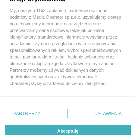
My, naszych 1162 zaufanych partnerów oraz inne
Wydawca mediów
lokalnych
podmioty z Media Operator sp z.o.o. uzyskujemy dostęp i
przechowujemy informacje na urządzeniu oraz
przetwarzamy dane osobowe, takie jak unikalne
identyfikatory, standardowe informacje wysyłane przez
urządzenie czy dane przeglądania w celu zapewniania
4 / 0
spersonalizowanych reklam, wybór spersonalizowanych
Nie zapomnij
treści, pomiar reklam i treści, badanie odbiorców oraz
zapoznać się z:
polityką prywatności
regulamin korzystania z portali
ulepszanie usług. Za zgodą Użytkownika my i Zaufani
Twoje
miasto
Skontakuj się
z nami
Partnerzy możemy używać dokładnych danych
Piekary Śląskie
Kontakt
geolokalizacyjnych oraz aktywnie skanować
Chorzów
Wydawca
charakterystykę urządzenia do celów identyfikacji.
Tarnowskie Góry
Redakcja
Ruda Śląska
Newsletter
Ponieważ cenimy Twoją prywatność, prosimy o zgodę na
Świętochłowice
Reklama
korzystanie z tych technologii poprzez kliknięcie
Tychy
„Akceptuję”. Zgoda jest dobrowolna i zawsze możesz ją
Bytom
Katowice
zmienić/wycofać klikając przycisk ustawień prywatności
REKLAMA
PARTNERZY
USTAWIENIA
Gliwice
znajdujący się w lewym dolnym rogu strony
. Niektóre
Zabrze
Zagłębie
rodzaje przetwarzania danych nie wymagają zgody
użytkownika, ale masz prawo sprzeciwić się takiemu
Akceptuję