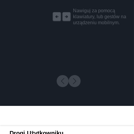
REKLAMA
Nawiguj za pomocą
klawiatury, lub gestów na
urządzeniu mobilnym.
Drogi Użytkowniku,