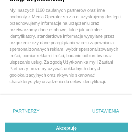
My, naszych 1160 zaufanych partnerów oraz inne
Wydawca mediów
lokalnych
podmioty z Media Operator sp z.o.o. uzyskujemy dostęp i
przechowujemy informacje na urządzeniu oraz
przetwarzamy dane osobowe, takie jak unikalne
identyfikatory, standardowe informacje wysyłane przez
urządzenie czy dane przeglądania w celu zapewniania
3 / 0
spersonalizowanych reklam, wybór spersonalizowanych
Nie zapomnij
treści, pomiar reklam i treści, badanie odbiorców oraz
zapoznać się z:
polityką prywatności
regulamin korzystania z portali
ulepszanie usług. Za zgodą Użytkownika my i Zaufani
Twoje
miasto
Skontakuj się
z nami
Partnerzy możemy używać dokładnych danych
Piekary Śląskie
Kontakt
geolokalizacyjnych oraz aktywnie skanować
Chorzów
Wydawca
charakterystykę urządzenia do celów identyfikacji.
Tarnowskie Góry
Redakcja
Ruda Śląska
Newsletter
Ponieważ cenimy Twoją prywatność, prosimy o zgodę na
Świętochłowice
Reklama
korzystanie z tych technologii poprzez kliknięcie
Tychy
„Akceptuję”. Zgoda jest dobrowolna i zawsze możesz ją
Bytom
Katowice
zmienić/wycofać klikając przycisk ustawień prywatności
REKLAMA
PARTNERZY
USTAWIENIA
Gliwice
znajdujący się w lewym dolnym rogu strony
. Niektóre
Zabrze
Zagłębie
rodzaje przetwarzania danych nie wymagają zgody
użytkownika, ale masz prawo sprzeciwić się takiemu
Akceptuję