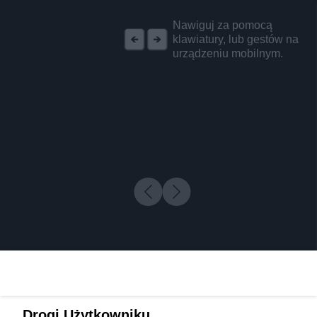
REKLAMA
Nawiguj za pomocą
klawiatury, lub gestów na
urządzeniu mobilnym.
Drogi Użytkowniku,