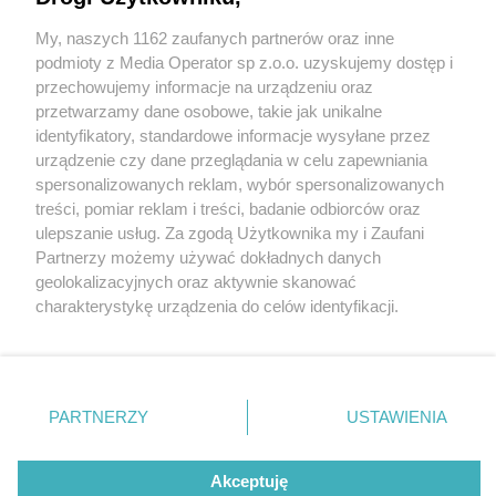
Działali wśród nieletnich
My, naszych 1162 zaufanych partnerów oraz inne
Wydawca mediów
lokalnych
podmioty z Media Operator sp z.o.o. uzyskujemy dostęp i
przechowujemy informacje na urządzeniu oraz
przetwarzamy dane osobowe, takie jak unikalne
identyfikatory, standardowe informacje wysyłane przez
1 / 8
urządzenie czy dane przeglądania w celu zapewniania
spersonalizowanych reklam, wybór spersonalizowanych
Zatrzymanie KPP Pszczyna 8
Nie zapomnij
treści, pomiar reklam i treści, badanie odbiorców oraz
zapoznać się z:
polityką prywatności
regulamin korzystania z portali
ulepszanie usług. Za zgodą Użytkownika my i Zaufani
października 2024
Twoje
miasto
Skontakuj się
z nami
Partnerzy możemy używać dokładnych danych
Piekary Śląskie
Kontakt
geolokalizacyjnych oraz aktywnie skanować
Chorzów
Wydawca
charakterystykę urządzenia do celów identyfikacji.
Tarnowskie Góry
Redakcja
Ruda Śląska
Newsletter
Ponieważ cenimy Twoją prywatność, prosimy o zgodę na
Świętochłowice
Reklama
korzystanie z tych technologii poprzez kliknięcie
Tychy
„Akceptuję”. Zgoda jest dobrowolna i zawsze możesz ją
Bytom
Katowice
zmienić/wycofać klikając przycisk ustawień prywatności
REKLAMA
PARTNERZY
USTAWIENIA
Gliwice
znajdujący się w lewym dolnym rogu strony
. Niektóre
Zabrze
Zagłębie
rodzaje przetwarzania danych nie wymagają zgody
użytkownika, ale masz prawo sprzeciwić się takiemu
Akceptuję