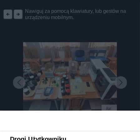
REKLAMA
Nawiguj za pomocą klawiatury, lub gestów na
urządzeniu mobilnym.
fot:
Pszczyna: rozbito grupę handlarzy narkotyków.
Drogi Użytkowniku,