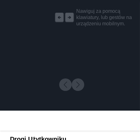
REKLAMA
Nawiguj za pomocą
klawiatury, lub gestów na
urządzeniu mobilnym.
Drogi Użytkowniku,