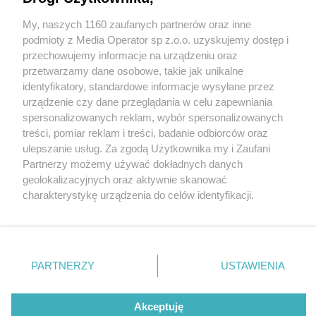
My, naszych 1160 zaufanych partnerów oraz inne
Wydawca mediów
lokalnych
podmioty z Media Operator sp z.o.o. uzyskujemy dostęp i
przechowujemy informacje na urządzeniu oraz
przetwarzamy dane osobowe, takie jak unikalne
identyfikatory, standardowe informacje wysyłane przez
urządzenie czy dane przeglądania w celu zapewniania
5 / 0
spersonalizowanych reklam, wybór spersonalizowanych
Nie zapomnij
treści, pomiar reklam i treści, badanie odbiorców oraz
zapoznać się z:
polityką prywatności
regulamin korzystania z portali
ulepszanie usług. Za zgodą Użytkownika my i Zaufani
Twoje
miasto
Skontakuj się
z nami
Partnerzy możemy używać dokładnych danych
Piekary Śląskie
Kontakt
geolokalizacyjnych oraz aktywnie skanować
Chorzów
Wydawca
charakterystykę urządzenia do celów identyfikacji.
Tarnowskie Góry
Redakcja
Ruda Śląska
Newsletter
Ponieważ cenimy Twoją prywatność, prosimy o zgodę na
Świętochłowice
Reklama
korzystanie z tych technologii poprzez kliknięcie
Tychy
„Akceptuję”. Zgoda jest dobrowolna i zawsze możesz ją
Bytom
Katowice
zmienić/wycofać klikając przycisk ustawień prywatności
REKLAMA
PARTNERZY
USTAWIENIA
Gliwice
znajdujący się w lewym dolnym rogu strony
. Niektóre
Zabrze
Zagłębie
rodzaje przetwarzania danych nie wymagają zgody
użytkownika, ale masz prawo sprzeciwić się takiemu
Akceptuję