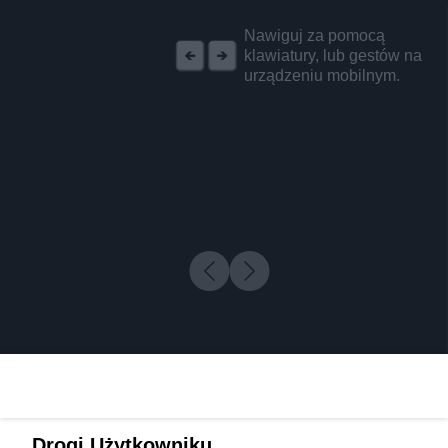
REKLAMA
Nawiguj za pomocą
klawiatury, lub gestów na
urządzeniu mobilnym.
Drogi Użytkowniku,