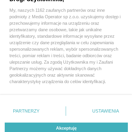
My, naszych 1162 zaufanych partnerów oraz inne
Wydawca mediów
lokalnych
podmioty z Media Operator sp z.o.o. uzyskujemy dostęp i
przechowujemy informacje na urządzeniu oraz
przetwarzamy dane osobowe, takie jak unikalne
identyfikatory, standardowe informacje wysyłane przez
urządzenie czy dane przeglądania w celu zapewniania
1 / 0
spersonalizowanych reklam, wybór spersonalizowanych
Nie zapomnij
treści, pomiar reklam i treści, badanie odbiorców oraz
zapoznać się z:
polityką prywatności
regulamin korzystania z portali
ulepszanie usług. Za zgodą Użytkownika my i Zaufani
Twoje
miasto
Skontakuj się
z nami
Partnerzy możemy używać dokładnych danych
Piekary Śląskie
Kontakt
geolokalizacyjnych oraz aktywnie skanować
Chorzów
Wydawca
charakterystykę urządzenia do celów identyfikacji.
Tarnowskie Góry
Redakcja
Ruda Śląska
Newsletter
Ponieważ cenimy Twoją prywatność, prosimy o zgodę na
Świętochłowice
Reklama
korzystanie z tych technologii poprzez kliknięcie
Tychy
„Akceptuję”. Zgoda jest dobrowolna i zawsze możesz ją
Bytom
Katowice
zmienić/wycofać klikając przycisk ustawień prywatności
REKLAMA
PARTNERZY
USTAWIENIA
Gliwice
znajdujący się w lewym dolnym rogu strony
. Niektóre
Zabrze
Zagłębie
rodzaje przetwarzania danych nie wymagają zgody
użytkownika, ale masz prawo sprzeciwić się takiemu
Akceptuję