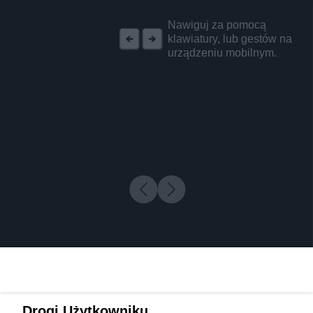
REKLAMA
Nawiguj za pomocą
klawiatury, lub gestów na
urządzeniu mobilnym.
Drogi Użytkowniku,