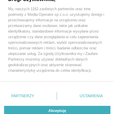
My, naszych 1162 zaufanych partnerów oraz inne
Wydawca mediów
lokalnych
podmioty z Media Operator sp z.o.o. uzyskujemy dostęp i
przechowujemy informacje na urządzeniu oraz
przetwarzamy dane osobowe, takie jak unikalne
identyfikatory, standardowe informacje wysyłane przez
urządzenie czy dane przeglądania w celu zapewniania
12 / 0
spersonalizowanych reklam, wybór spersonalizowanych
Nie zapomnij
treści, pomiar reklam i treści, badanie odbiorców oraz
zapoznać się z:
polityką prywatności
regulamin korzystania z portali
ulepszanie usług. Za zgodą Użytkownika my i Zaufani
Twoje
miasto
Skontakuj się
z nami
Partnerzy możemy używać dokładnych danych
Piekary Śląskie
Kontakt
geolokalizacyjnych oraz aktywnie skanować
Chorzów
Wydawca
charakterystykę urządzenia do celów identyfikacji.
Tarnowskie Góry
Redakcja
Ruda Śląska
Newsletter
Ponieważ cenimy Twoją prywatność, prosimy o zgodę na
Świętochłowice
Reklama
korzystanie z tych technologii poprzez kliknięcie
Tychy
„Akceptuję”. Zgoda jest dobrowolna i zawsze możesz ją
Bytom
Katowice
zmienić/wycofać klikając przycisk ustawień prywatności
REKLAMA
PARTNERZY
USTAWIENIA
Gliwice
znajdujący się w lewym dolnym rogu strony
. Niektóre
Zabrze
Zagłębie
rodzaje przetwarzania danych nie wymagają zgody
użytkownika, ale masz prawo sprzeciwić się takiemu
Akceptuję