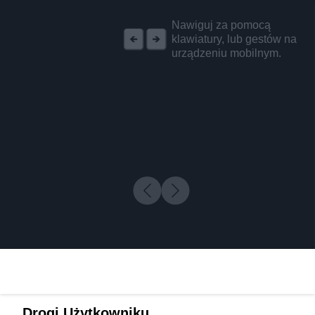
REKLAMA
Nawiguj za pomocą
klawiatury, lub gestów na
urządzeniu mobilnym.
Drogi Użytkowniku,