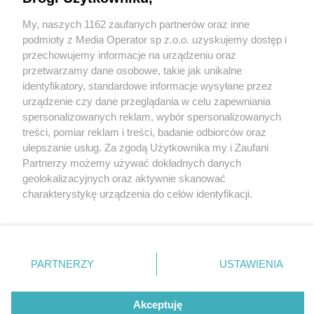
My, naszych 1162 zaufanych partnerów oraz inne
Wydawca mediów
lokalnych
podmioty z Media Operator sp z.o.o. uzyskujemy dostęp i
przechowujemy informacje na urządzeniu oraz
przetwarzamy dane osobowe, takie jak unikalne
identyfikatory, standardowe informacje wysyłane przez
urządzenie czy dane przeglądania w celu zapewniania
1 / 0
spersonalizowanych reklam, wybór spersonalizowanych
Nie zapomnij
treści, pomiar reklam i treści, badanie odbiorców oraz
zapoznać się z:
polityką prywatności
regulamin korzystania z portali
ulepszanie usług. Za zgodą Użytkownika my i Zaufani
Twoje
miasto
Skontakuj się
z nami
Partnerzy możemy używać dokładnych danych
Piekary Śląskie
Kontakt
geolokalizacyjnych oraz aktywnie skanować
Chorzów
Wydawca
charakterystykę urządzenia do celów identyfikacji.
Tarnowskie Góry
Redakcja
Ruda Śląska
Newsletter
Ponieważ cenimy Twoją prywatność, prosimy o zgodę na
Świętochłowice
Reklama
korzystanie z tych technologii poprzez kliknięcie
Tychy
„Akceptuję”. Zgoda jest dobrowolna i zawsze możesz ją
Bytom
Katowice
zmienić/wycofać klikając przycisk ustawień prywatności
REKLAMA
PARTNERZY
USTAWIENIA
Gliwice
znajdujący się w lewym dolnym rogu strony
. Niektóre
Zabrze
Zagłębie
rodzaje przetwarzania danych nie wymagają zgody
użytkownika, ale masz prawo sprzeciwić się takiemu
Akceptuję