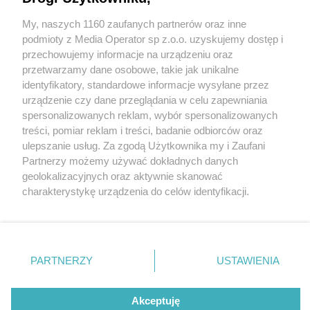
My, naszych 1160 zaufanych partnerów oraz inne
Wydawca mediów
lokalnych
podmioty z Media Operator sp z.o.o. uzyskujemy dostęp i
przechowujemy informacje na urządzeniu oraz
przetwarzamy dane osobowe, takie jak unikalne
identyfikatory, standardowe informacje wysyłane przez
urządzenie czy dane przeglądania w celu zapewniania
4 / 0
spersonalizowanych reklam, wybór spersonalizowanych
Nie zapomnij
treści, pomiar reklam i treści, badanie odbiorców oraz
zapoznać się z:
polityką prywatności
regulamin korzystania z portali
ulepszanie usług. Za zgodą Użytkownika my i Zaufani
Twoje
miasto
Skontakuj się
z nami
Partnerzy możemy używać dokładnych danych
Piekary Śląskie
Kontakt
geolokalizacyjnych oraz aktywnie skanować
Chorzów
Wydawca
charakterystykę urządzenia do celów identyfikacji.
Tarnowskie Góry
Redakcja
Ruda Śląska
Newsletter
Ponieważ cenimy Twoją prywatność, prosimy o zgodę na
Świętochłowice
Reklama
korzystanie z tych technologii poprzez kliknięcie
Tychy
„Akceptuję”. Zgoda jest dobrowolna i zawsze możesz ją
Bytom
Katowice
zmienić/wycofać klikając przycisk ustawień prywatności
REKLAMA
PARTNERZY
USTAWIENIA
Gliwice
znajdujący się w lewym dolnym rogu strony
. Niektóre
Zabrze
Zagłębie
rodzaje przetwarzania danych nie wymagają zgody
użytkownika, ale masz prawo sprzeciwić się takiemu
Akceptuję