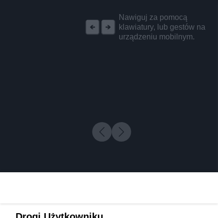
REKLAMA
Nawiguj za pomocą
klawiatury, lub gestów na
urządzeniu mobilnym.
Drogi Użytkowniku,