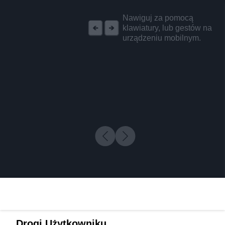
REKLAMA
Nawiguj za pomocą
klawiatury, lub gestów na
urządzeniu mobilnym.
Drogi Użytkowniku,