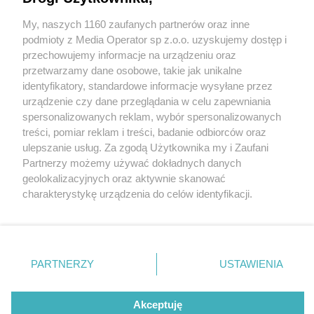
My, naszych 1160 zaufanych partnerów oraz inne
Wydawca mediów
lokalnych
podmioty z Media Operator sp z.o.o. uzyskujemy dostęp i
przechowujemy informacje na urządzeniu oraz
przetwarzamy dane osobowe, takie jak unikalne
identyfikatory, standardowe informacje wysyłane przez
urządzenie czy dane przeglądania w celu zapewniania
1 / 0
spersonalizowanych reklam, wybór spersonalizowanych
Nie zapomnij
treści, pomiar reklam i treści, badanie odbiorców oraz
zapoznać się z:
polityką prywatności
regulamin korzystania z portali
ulepszanie usług. Za zgodą Użytkownika my i Zaufani
Twoje
miasto
Skontakuj się
z nami
Partnerzy możemy używać dokładnych danych
Piekary Śląskie
Kontakt
geolokalizacyjnych oraz aktywnie skanować
Chorzów
Wydawca
charakterystykę urządzenia do celów identyfikacji.
Tarnowskie Góry
Redakcja
Ruda Śląska
Newsletter
Ponieważ cenimy Twoją prywatność, prosimy o zgodę na
Świętochłowice
Reklama
korzystanie z tych technologii poprzez kliknięcie
Tychy
„Akceptuję”. Zgoda jest dobrowolna i zawsze możesz ją
Bytom
Katowice
zmienić/wycofać klikając przycisk ustawień prywatności
REKLAMA
PARTNERZY
USTAWIENIA
Gliwice
znajdujący się w lewym dolnym rogu strony
. Niektóre
Zabrze
Zagłębie
rodzaje przetwarzania danych nie wymagają zgody
użytkownika, ale masz prawo sprzeciwić się takiemu
Akceptuję