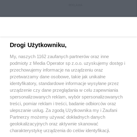
REKLAMA
Drogi Użytkowniku,
My, naszych 1162 zaufanych partnerów oraz inne
podmioty z Media Operator sp z.o.o. uzyskujemy dostęp i
przechowujemy informacje na urządzeniu oraz
przetwarzamy dane osobowe, takie jak unikalne
Wydawca mediów
lokalnych
identyfikatory, standardowe informacje wysyłane przez
urządzenie czy dane przeglądania w celu zapewniania
spersonalizowanych reklam, wybór spersonalizowanych
treści, pomiar reklam i treści, badanie odbiorców oraz
ulepszanie usług. Za zgodą Użytkownika my i Zaufani
Partnerzy możemy używać dokładnych danych
geolokalizacyjnych oraz aktywnie skanować
Nie zapomnij
zapoznać się z:
polityką prywatności
regulamin korzystania z portali
charakterystykę urządzenia do celów identyfikacji.
Twoje
miasto
Skontaktuj się
z nami
Ponieważ cenimy Twoją prywatność, prosimy o zgodę na