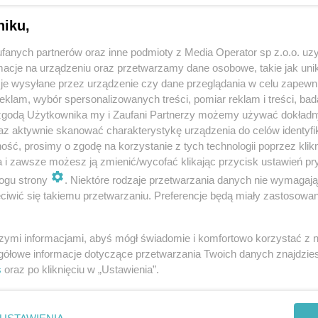
niku,
fanych partnerów oraz inne podmioty z Media Operator sp z.o.o. uz
cje na urządzeniu oraz przetwarzamy dane osobowe, takie jak unika
je wysyłane przez urządzenie czy dane przeglądania w celu zapewn
klam, wybór spersonalizowanych treści, pomiar reklam i treści, bad
 zgodą Użytkownika my i Zaufani Partnerzy możemy używać dokład
az aktywnie skanować charakterystykę urządzenia do celów identyfi
ść, prosimy o zgodę na korzystanie z tych technologii poprzez klikn
a i zawsze możesz ją zmienić/wycofać klikając przycisk ustawień pr
ogu strony
. Niektóre rodzaje przetwarzania danych nie wymagaj
iwić się takiemu przetwarzaniu. Preferencje będą miały zastosowania
szymi informacjami, abyś mógł świadomie i komfortowo korzystać z
gółowe informacje dotyczące przetwarzania Twoich danych znajdzi
s
oraz po kliknięciu w „Ustawienia”.