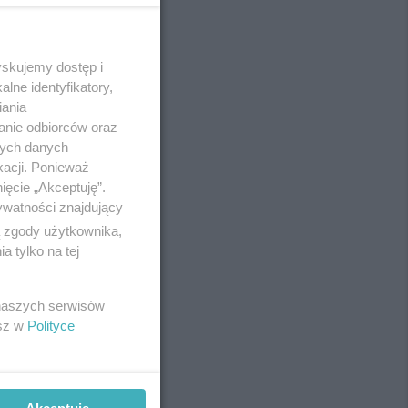
yskujemy dostęp i
REKLAMA
lne identyfikatory,
iania
anie odbiorców oraz
nych danych
kacji. Ponieważ
ięcie „Akceptuję”.
ywatności znajdujący
ą zgody użytkownika,
 tylko na tej
 naszych serwisów
esz w
Polityce