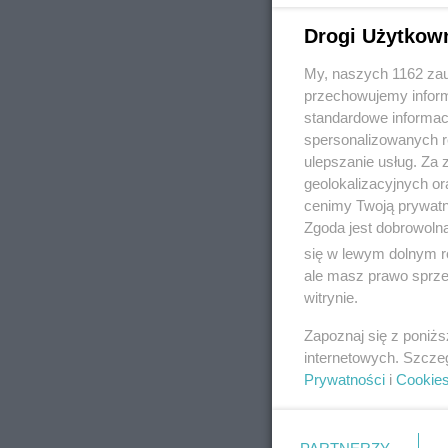
Drogi Użytkow
My, naszych 1162 zau
REKLAMA
przechowujemy informa
standardowe informac
spersonalizowanych re
ulepszanie usług. Za
geolokalizacyjnych or
cenimy Twoją prywatno
Zgoda jest dobrowoln
się w lewym dolnym r
ale masz prawo sprzec
witrynie.
Zapoznaj się z poniż
internetowych. Szcze
Prywatności
i
Cookie