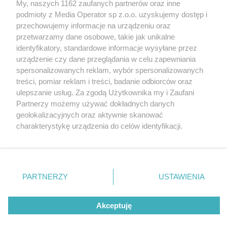
My, naszych 1162 zaufanych partnerów oraz inne
Wydawca mediów
lokalnych
podmioty z Media Operator sp z.o.o. uzyskujemy dostęp i
przechowujemy informacje na urządzeniu oraz
przetwarzamy dane osobowe, takie jak unikalne
identyfikatory, standardowe informacje wysyłane przez
urządzenie czy dane przeglądania w celu zapewniania
spersonalizowanych reklam, wybór spersonalizowanych
Nie zapomnij
treści, pomiar reklam i treści, badanie odbiorców oraz
zapoznać się z:
polityką prywatności
regulamin korzystania z portali
ulepszanie usług. Za zgodą Użytkownika my i Zaufani
Twoje
miasto
Skontaktuj się
z nami
Partnerzy możemy używać dokładnych danych
Piekary Śląskie
Kontakt
geolokalizacyjnych oraz aktywnie skanować
Chorzów
Wydawca
charakterystykę urządzenia do celów identyfikacji.
Tarnowskie Góry
Redakcja
Ruda Śląska
Newsletter
Ponieważ cenimy Twoją prywatność, prosimy o zgodę na
Świętochłowice
Reklama
korzystanie z tych technologii poprzez kliknięcie
Tychy
„Akceptuję”. Zgoda jest dobrowolna i zawsze możesz ją
Bytom
Katowice
zmienić/wycofać klikając przycisk ustawień prywatności
PARTNERZY
USTAWIENIA
Gliwice
znajdujący się w lewym dolnym rogu strony
. Niektóre
Zabrze
Zagłębie
rodzaje przetwarzania danych nie wymagają zgody
Akceptuję
użytkownika, ale masz prawo sprzeciwić się takiemu
przetwarzaniu. Preferencje będą miały zastosowania tylko