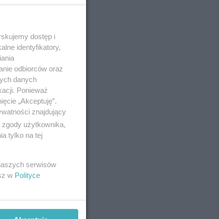
yskujemy dostęp i
REKLAMA
lne identyfikatory,
iania
anie odbiorców oraz
nych danych
kacji. Ponieważ
ięcie „Akceptuję”.
ywatności znajdujący
ą zgody użytkownika,
 tylko na tej
 naszych serwisów
esz w
Polityce