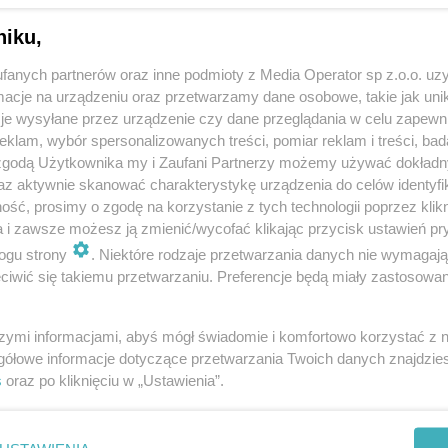
niku,
fanych partnerów oraz inne podmioty z Media Operator sp z.o.o. uz
cje na urządzeniu oraz przetwarzamy dane osobowe, takie jak unika
je wysyłane przez urządzenie czy dane przeglądania w celu zapewn
klam, wybór spersonalizowanych treści, pomiar reklam i treści, bad
 zgodą Użytkownika my i Zaufani Partnerzy możemy używać dokład
az aktywnie skanować charakterystykę urządzenia do celów identyfi
ść, prosimy o zgodę na korzystanie z tych technologii poprzez klikn
a i zawsze możesz ją zmienić/wycofać klikając przycisk ustawień pr
ogu strony
. Niektóre rodzaje przetwarzania danych nie wymagaj
iwić się takiemu przetwarzaniu. Preferencje będą miały zastosowania
szymi informacjami, abyś mógł świadomie i komfortowo korzystać z
gółowe informacje dotyczące przetwarzania Twoich danych znajdzi
s
oraz po kliknięciu w „Ustawienia”.