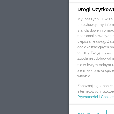
Drogi Użytkow
My, naszych 1162 zau
REKLAMA
przechowujemy informa
standardowe informac
spersonalizowanych re
ulepszanie usług. Za
geolokalizacyjnych or
cenimy Twoją prywatno
Zgoda jest dobrowoln
się w lewym dolnym r
ale masz prawo sprzec
witrynie.
Zapoznaj się z poniż
internetowych. Szcze
Prywatności
i
Cookie