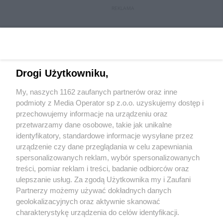
REKLAMA
Drogi Użytkowniku,
My, naszych 1162 zaufanych partnerów oraz inne
podmioty z Media Operator sp z.o.o. uzyskujemy dostęp i
przechowujemy informacje na urządzeniu oraz
przetwarzamy dane osobowe, takie jak unikalne
Wydawca mediów
lokalnych
identyfikatory, standardowe informacje wysyłane przez
urządzenie czy dane przeglądania w celu zapewniania
spersonalizowanych reklam, wybór spersonalizowanych
treści, pomiar reklam i treści, badanie odbiorców oraz
ulepszanie usług. Za zgodą Użytkownika my i Zaufani
Partnerzy możemy używać dokładnych danych
geolokalizacyjnych oraz aktywnie skanować
Nie zapomnij
zapoznać się z:
polityką prywatności
regulamin korzystania z portali
charakterystykę urządzenia do celów identyfikacji.
Twoje
miasto
Skontaktuj się
z nami
Ponieważ cenimy Twoją prywatność, prosimy o zgodę na