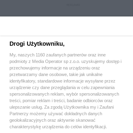
REKLAMA
Drogi Użytkowniku,
My, naszych 1160 zaufanych partnerów oraz inne
podmioty z Media Operator sp z.o.o. uzyskujemy dostęp i
przechowujemy informacje na urządzeniu oraz
przetwarzamy dane osobowe, takie jak unikalne
Wydawca mediów
lokalnych
identyfikatory, standardowe informacje wysyłane przez
urządzenie czy dane przeglądania w celu zapewniania
spersonalizowanych reklam, wybór spersonalizowanych
treści, pomiar reklam i treści, badanie odbiorców oraz
ulepszanie usług. Za zgodą Użytkownika my i Zaufani
Partnerzy możemy używać dokładnych danych
geolokalizacyjnych oraz aktywnie skanować
Nie zapomnij
zapoznać się z:
polityką prywatności
regulamin korzystania z portali
charakterystykę urządzenia do celów identyfikacji.
Twoje
miasto
Skontaktuj się
z nami
Ponieważ cenimy Twoją prywatność, prosimy o zgodę na