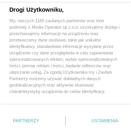
Drogi Użytkowniku,
My, naszych 1160 zaufanych partnerów oraz inne
Wydawca mediów
lokalnych
podmioty z Media Operator sp z.o.o. uzyskujemy dostęp i
przechowujemy informacje na urządzeniu oraz
przetwarzamy dane osobowe, takie jak unikalne
identyfikatory, standardowe informacje wysyłane przez
urządzenie czy dane przeglądania w celu zapewniania
spersonalizowanych reklam, wybór spersonalizowanych
Nie zapomnij
treści, pomiar reklam i treści, badanie odbiorców oraz
zapoznać się z:
polityką prywatności
regulamin korzystania z portali
ulepszanie usług. Za zgodą Użytkownika my i Zaufani
Twoje
miasto
Skontaktuj się
z nami
Partnerzy możemy używać dokładnych danych
Piekary Śląskie
Kontakt
geolokalizacyjnych oraz aktywnie skanować
Chorzów
Wydawca
charakterystykę urządzenia do celów identyfikacji.
Tarnowskie Góry
Redakcja
Ruda Śląska
Newsletter
Ponieważ cenimy Twoją prywatność, prosimy o zgodę na
Świętochłowice
Reklama
korzystanie z tych technologii poprzez kliknięcie
Tychy
„Akceptuję”. Zgoda jest dobrowolna i zawsze możesz ją
Bytom
Katowice
zmienić/wycofać klikając przycisk ustawień prywatności
PARTNERZY
USTAWIENIA
Gliwice
znajdujący się w lewym dolnym rogu strony
. Niektóre
Zabrze
Zagłębie