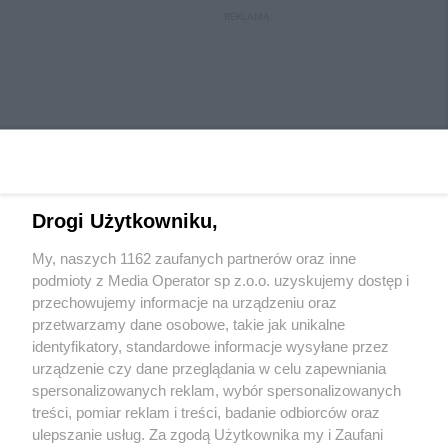
REKLAMA
Drogi Użytkowniku,
My, naszych 1162 zaufanych partnerów oraz inne
Wydawca mediów
lokalnych
podmioty z Media Operator sp z.o.o. uzyskujemy dostęp i
przechowujemy informacje na urządzeniu oraz
przetwarzamy dane osobowe, takie jak unikalne
identyfikatory, standardowe informacje wysyłane przez
urządzenie czy dane przeglądania w celu zapewniania
spersonalizowanych reklam, wybór spersonalizowanych
Nie zapomnij
treści, pomiar reklam i treści, badanie odbiorców oraz
zapoznać się z:
polityką prywatności
regulamin korzystania z portali
ulepszanie usług. Za zgodą Użytkownika my i Zaufani
Twoje
miasto
Skontaktuj się
z nami