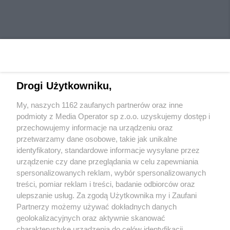
Drogi Użytkowniku,
My, naszych 1162 zaufanych partnerów oraz inne
Wydawca mediów
lokalnych
podmioty z Media Operator sp z.o.o. uzyskujemy dostęp i
przechowujemy informacje na urządzeniu oraz
przetwarzamy dane osobowe, takie jak unikalne
identyfikatory, standardowe informacje wysyłane przez
urządzenie czy dane przeglądania w celu zapewniania
spersonalizowanych reklam, wybór spersonalizowanych
Nie zapomnij
treści, pomiar reklam i treści, badanie odbiorców oraz
zapoznać się z:
polityką prywatności
regulamin korzystania z portali
ulepszanie usług. Za zgodą Użytkownika my i Zaufani
Twoje
miasto
Skontaktuj się
z nami
Partnerzy możemy używać dokładnych danych
Piekary Śląskie
Kontakt
geolokalizacyjnych oraz aktywnie skanować
Chorzów
Wydawca
charakterystykę urządzenia do celów identyfikacji.