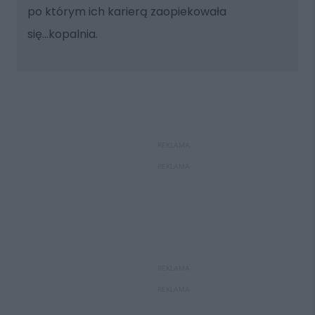
po którym ich karierą zaopiekowała
się...kopalnia.
REKLAMA
REKLAMA
REKLAMA
REKLAMA