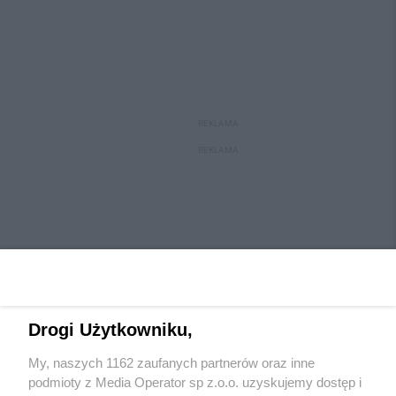
REKLAMA
REKLAMA
Drogi Użytkowniku,
My, naszych 1162 zaufanych partnerów oraz inne
Wydawca mediów
lokalnych
podmioty z Media Operator sp z.o.o. uzyskujemy dostęp i