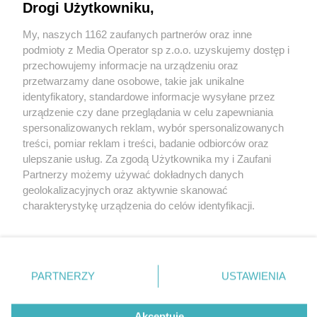
Drogi Użytkowniku,
My, naszych 1162 zaufanych partnerów oraz inne
Wydawca mediów
lokalnych
podmioty z Media Operator sp z.o.o. uzyskujemy dostęp i
przechowujemy informacje na urządzeniu oraz
przetwarzamy dane osobowe, takie jak unikalne
identyfikatory, standardowe informacje wysyłane przez
urządzenie czy dane przeglądania w celu zapewniania
spersonalizowanych reklam, wybór spersonalizowanych
Nie zapomnij
treści, pomiar reklam i treści, badanie odbiorców oraz
zapoznać się z:
polityką prywatności
regulamin korzystania z portali
ulepszanie usług. Za zgodą Użytkownika my i Zaufani
Twoje
miasto
Skontaktuj się
z nami
Partnerzy możemy używać dokładnych danych
Piekary Śląskie
Kontakt
geolokalizacyjnych oraz aktywnie skanować
Chorzów
Wydawca
charakterystykę urządzenia do celów identyfikacji.
Tarnowskie Góry
Redakcja
Ruda Śląska
Newsletter
Ponieważ cenimy Twoją prywatność, prosimy o zgodę na
Świętochłowice
Reklama
korzystanie z tych technologii poprzez kliknięcie
Tychy
„Akceptuję”. Zgoda jest dobrowolna i zawsze możesz ją
Bytom
Katowice
zmienić/wycofać klikając przycisk ustawień prywatności
PARTNERZY
USTAWIENIA
Gliwice
znajdujący się w lewym dolnym rogu strony
. Niektóre
Zabrze
Zagłębie
rodzaje przetwarzania danych nie wymagają zgody
Akceptuję
użytkownika, ale masz prawo sprzeciwić się takiemu