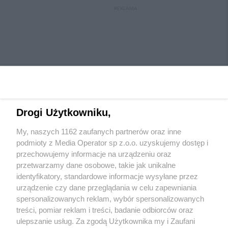
REKLAMA
Drogi Użytkowniku,
My, naszych 1162 zaufanych partnerów oraz inne
Wydawca mediów
lokalnych
podmioty z Media Operator sp z.o.o. uzyskujemy dostęp i
przechowujemy informacje na urządzeniu oraz
przetwarzamy dane osobowe, takie jak unikalne
identyfikatory, standardowe informacje wysyłane przez
urządzenie czy dane przeglądania w celu zapewniania
spersonalizowanych reklam, wybór spersonalizowanych
Nie zapomnij
treści, pomiar reklam i treści, badanie odbiorców oraz
zapoznać się z:
polityką prywatności
regulamin korzystania z portali
ulepszanie usług. Za zgodą Użytkownika my i Zaufani
Twoje
miasto
Skontaktuj się
z nami