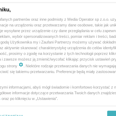
niku,
fanych partnerów oraz inne podmioty z Media Operator sp z.o.o. uz
cje na urządzeniu oraz przetwarzamy dane osobowe, takie jak unika
je wysyłane przez urządzenie czy dane przeglądania w celu zapewn
klam, wybór spersonalizowanych treści, pomiar reklam i treści, bad
 zgodą Użytkownika my i Zaufani Partnerzy możemy używać dokład
az aktywnie skanować charakterystykę urządzenia do celów identyfi
ść, prosimy o zgodę na korzystanie z tych technologii poprzez klikn
a i zawsze możesz ją zmienić/wycofać klikając przycisk ustawień pr
ogu strony
. Niektóre rodzaje przetwarzania danych nie wymagaj
iwić się takiemu przetwarzaniu. Preferencje będą miały zastosowania
szymi informacjami, abyś mógł świadomie i komfortowo korzystać z
gółowe informacje dotyczące przetwarzania Twoich danych znajdzi
s
oraz po kliknięciu w „Ustawienia”.