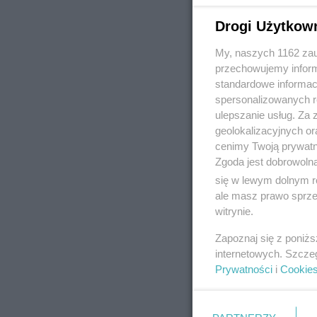
Drogi Użytkow
My, naszych 1162 zau
REKLAMA
przechowujemy informa
standardowe informac
spersonalizowanych re
ulepszanie usług. Za
geolokalizacyjnych or
cenimy Twoją prywatno
Zgoda jest dobrowoln
się w lewym dolnym r
ale masz prawo sprzec
witrynie.
Zapoznaj się z poniż
internetowych. Szcze
Prywatności
i
Cookie