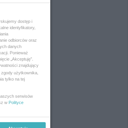
yskujemy dostęp i
REKLAMA
lne identyfikatory,
iania
anie odbiorców oraz
nych danych
kacji. Ponieważ
ięcie „Akceptuję”.
ywatności znajdujący
ą zgody użytkownika,
 tylko na tej
 naszych serwisów
esz w
Polityce