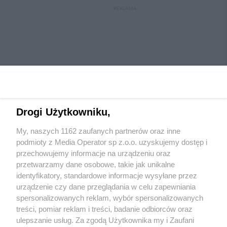
REKLAMA
Drogi Użytkowniku,
My, naszych 1162 zaufanych partnerów oraz inne
Wydawca mediów
lokalnych
podmioty z Media Operator sp z.o.o. uzyskujemy dostęp i
przechowujemy informacje na urządzeniu oraz
przetwarzamy dane osobowe, takie jak unikalne
identyfikatory, standardowe informacje wysyłane przez
urządzenie czy dane przeglądania w celu zapewniania
spersonalizowanych reklam, wybór spersonalizowanych
Nie zapomnij
treści, pomiar reklam i treści, badanie odbiorców oraz
zapoznać się z:
polityką prywatności
regulamin korzystania z portali
ulepszanie usług. Za zgodą Użytkownika my i Zaufani
Twoje
miasto
Skontaktuj się
z nami