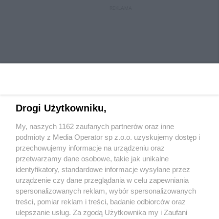
REKLAMA
Drogi Użytkowniku,
My, naszych 1162 zaufanych partnerów oraz inne
Wydawca mediów
lokalnych
podmioty z Media Operator sp z.o.o. uzyskujemy dostęp i
przechowujemy informacje na urządzeniu oraz
przetwarzamy dane osobowe, takie jak unikalne
identyfikatory, standardowe informacje wysyłane przez
urządzenie czy dane przeglądania w celu zapewniania
spersonalizowanych reklam, wybór spersonalizowanych
Nie zapomnij
treści, pomiar reklam i treści, badanie odbiorców oraz
zapoznać się z:
polityką prywatności
regulamin korzystania z portali
ulepszanie usług. Za zgodą Użytkownika my i Zaufani
Twoje
miasto
Skontaktuj się
z nami