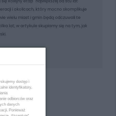
ię kolejny etap "największej od stu lat"
racji i okolicach, który mocno skomplikuje
ie wielu miast i gmin będą odczuwali te
kilka lat; w artykule skupiamy się na tym, jak
ski.
yskujemy dostęp i
lne identyfikatory,
iania
anie odbiorców oraz
REKLAMA
nych danych
kacji. Ponieważ
ięcie „Akceptuję”.