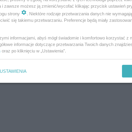
a i zawsze możesz ją zmienić/wycofać klikając przycisk ustawień pr
ogu strony
. Niektóre rodzaje przetwarzania danych nie wymagaj
iwić się takiemu przetwarzaniu. Preferencje będą miały zastosowania
szymi informacjami, abyś mógł świadomie i komfortowo korzystać z
gółowe informacje dotyczące przetwarzania Twoich danych znajdzi
s
oraz po kliknięciu w „Ustawienia”.
USTAWIENIA