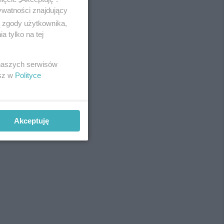
ywatności znajdujący
ą zgody użytkownika,
 tylko na tej
REKLAMA
 naszych serwisów
esz w
Polityce
Akceptuję