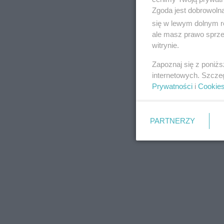
Zgoda jest dobrowoln
się w lewym dolnym r
ale masz prawo sprzec
witrynie.
REKLAMA
Zapoznaj się z poniż
internetowych. Szcze
Prywatności
i
Cookie
PARTNERZY