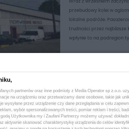
Wraz z wrześniem zaczyna s
przebudowy kolei w aglome
lokalne podróże. Pasażerow
trudności przez najbliższe 
wpłynie to na podregion ty
niku,
fanych partnerów oraz inne podmioty z Media Operator sp z.o.o. uz
cje na urządzeniu oraz przetwarzamy dane osobowe, takie jak unika
je wysyłane przez urządzenie czy dane przeglądania w celu zapewn
klam, wybór spersonalizowanych treści, pomiar reklam i treści, bad
 zgodą Użytkownika my i Zaufani Partnerzy możemy używać dokład
az aktywnie skanować charakterystykę urządzenia do celów identyfi
ść, prosimy o zgodę na korzystanie z tych technologii poprzez klikn