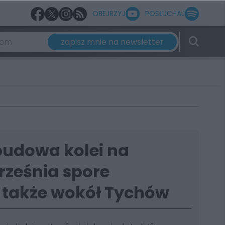
OBEJRZYJ
POSŁUCHAJ
zapisz mnie na newsletter
budowa kolei na
rześnia spore
 także wokół Tychów