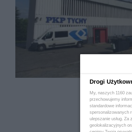
Drogi Użytkow
My, naszych 1160 zau
przechowujemy informa
standardowe informac
spersonalizowanych re
REKLAMA
ulepszanie usług. Za
geolokalizacyjnych or
cenimy Twoją prywatno