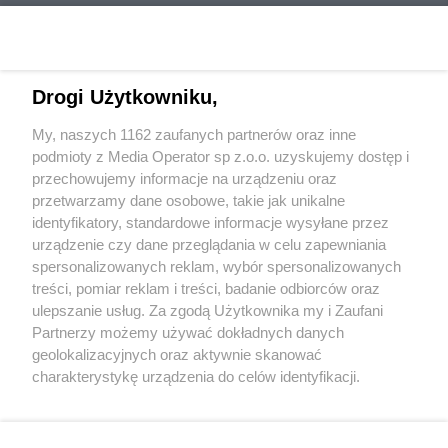
Drogi Użytkowniku,
My, naszych 1162 zaufanych partnerów oraz inne
Wydawca mediów
lokalnych
podmioty z Media Operator sp z.o.o. uzyskujemy dostęp i
przechowujemy informacje na urządzeniu oraz
przetwarzamy dane osobowe, takie jak unikalne
identyfikatory, standardowe informacje wysyłane przez
urządzenie czy dane przeglądania w celu zapewniania
spersonalizowanych reklam, wybór spersonalizowanych
Nie zapomnij
treści, pomiar reklam i treści, badanie odbiorców oraz
zapoznać się z:
polityką prywatności
regulamin korzystania z portali
ulepszanie usług. Za zgodą Użytkownika my i Zaufani
Twoje
miasto
Skontaktuj się
z nami
Partnerzy możemy używać dokładnych danych
Piekary Śląskie
Kontakt
geolokalizacyjnych oraz aktywnie skanować
Chorzów
Wydawca
charakterystykę urządzenia do celów identyfikacji.
Tarnowskie Góry
Redakcja
Ruda Śląska
Newsletter
Ponieważ cenimy Twoją prywatność, prosimy o zgodę na
Świętochłowice
Reklama
korzystanie z tych technologii poprzez kliknięcie
Tychy
„Akceptuję”. Zgoda jest dobrowolna i zawsze możesz ją
Bytom