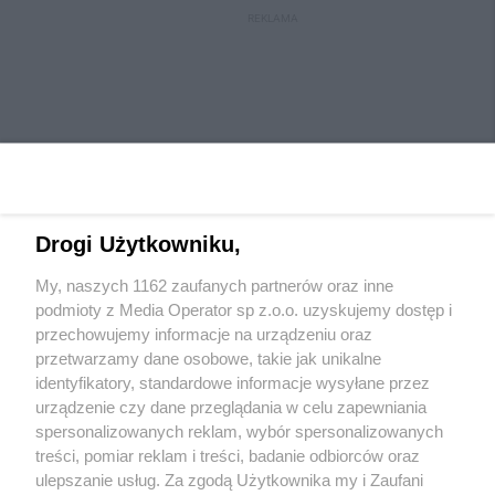
REKLAMA
Drogi Użytkowniku,
My, naszych 1162 zaufanych partnerów oraz inne
Wydawca mediów
lokalnych
podmioty z Media Operator sp z.o.o. uzyskujemy dostęp i
przechowujemy informacje na urządzeniu oraz
przetwarzamy dane osobowe, takie jak unikalne
identyfikatory, standardowe informacje wysyłane przez
urządzenie czy dane przeglądania w celu zapewniania
spersonalizowanych reklam, wybór spersonalizowanych
Nie zapomnij
treści, pomiar reklam i treści, badanie odbiorców oraz
zapoznać się z:
polityką prywatności
regulamin korzystania z portali
ulepszanie usług. Za zgodą Użytkownika my i Zaufani
Twoje
miasto
Skontaktuj się
z nami