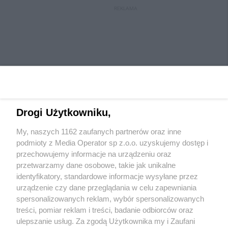
REKLAMA
Drogi Użytkowniku,
My, naszych 1162 zaufanych partnerów oraz inne
Wydawca mediów
lokalnych
podmioty z Media Operator sp z.o.o. uzyskujemy dostęp i
przechowujemy informacje na urządzeniu oraz
przetwarzamy dane osobowe, takie jak unikalne
identyfikatory, standardowe informacje wysyłane przez
urządzenie czy dane przeglądania w celu zapewniania
spersonalizowanych reklam, wybór spersonalizowanych
Nie zapomnij
treści, pomiar reklam i treści, badanie odbiorców oraz
zapoznać się z:
polityką prywatności
regulamin korzystania z portali
ulepszanie usług. Za zgodą Użytkownika my i Zaufani
Twoje
miasto
Skontaktuj się
z nami