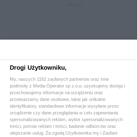
REKLAMA
Drogi Użytkowniku,
My, naszych 1162 zaufanych partnerów oraz inne
Wydawca mediów
lokalnych
podmioty z Media Operator sp z.o.o. uzyskujemy dostęp i
przechowujemy informacje na urządzeniu oraz
przetwarzamy dane osobowe, takie jak unikalne
identyfikatory, standardowe informacje wysyłane przez
urządzenie czy dane przeglądania w celu zapewniania
spersonalizowanych reklam, wybór spersonalizowanych
Nie zapomnij
treści, pomiar reklam i treści, badanie odbiorców oraz
zapoznać się z:
polityką prywatności
regulamin korzystania z portali
ulepszanie usług. Za zgodą Użytkownika my i Zaufani
Twoje
miasto
Skontaktuj się
z nami