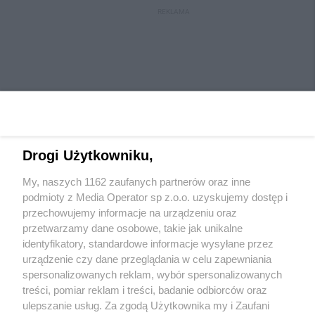
REKLAMA
Drogi Użytkowniku,
My, naszych 1162 zaufanych partnerów oraz inne
Wydawca mediów
lokalnych
podmioty z Media Operator sp z.o.o. uzyskujemy dostęp i
przechowujemy informacje na urządzeniu oraz
przetwarzamy dane osobowe, takie jak unikalne
identyfikatory, standardowe informacje wysyłane przez
urządzenie czy dane przeglądania w celu zapewniania
spersonalizowanych reklam, wybór spersonalizowanych
Nie zapomnij
treści, pomiar reklam i treści, badanie odbiorców oraz
zapoznać się z:
polityką prywatności
regulamin korzystania z portali
ulepszanie usług. Za zgodą Użytkownika my i Zaufani
Twoje
miasto
Skontaktuj się
z nami