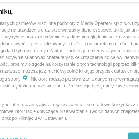
niku,
fanych partnerów oraz inne podmioty z Media Operator sp z.o.o. uz
cje na urządzeniu oraz przetwarzamy dane osobowe, takie jak unika
je wysyłane przez urządzenie czy dane przeglądania w celu zapewn
klam, wybór spersonalizowanych treści, pomiar reklam i treści, bad
 zgodą Użytkownika my i Zaufani Partnerzy możemy używać dokład
az aktywnie skanować charakterystykę urządzenia do celów identyfi
ść, prosimy o zgodę na korzystanie z tych technologii poprzez klikn
a i zawsze możesz ją zmienić/wycofać klikając przycisk ustawień pr
ogu strony
. Niektóre rodzaje przetwarzania danych nie wymagaj
iwić się takiemu przetwarzaniu. Preferencje będą miały zastosowania
szymi informacjami, abyś mógł świadomie i komfortowo korzystać z
gółowe informacje dotyczące przetwarzania Twoich danych znajdzi
s
oraz po kliknięciu w „Ustawienia”.