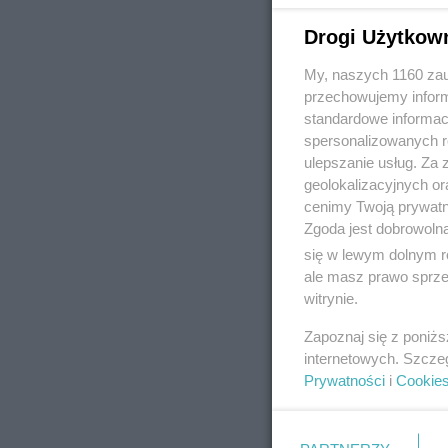
Drogi Użytkow
My, naszych 1160 zau
REKLAMA
przechowujemy informa
standardowe informac
spersonalizowanych re
ulepszanie usług. Za
geolokalizacyjnych or
cenimy Twoją prywatno
Zgoda jest dobrowoln
się w lewym dolnym r
ale masz prawo sprzec
witrynie.
Zapoznaj się z poniż
internetowych. Szcze
Prywatności
i
Cookie