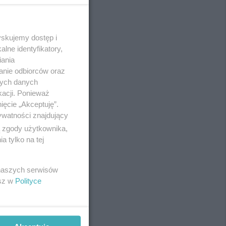
yskujemy dostęp i
REKLAMA
lne identyfikatory,
iania
anie odbiorców oraz
nych danych
kacji. Ponieważ
ięcie „Akceptuję”.
ywatności znajdujący
ą zgody użytkownika,
 tylko na tej
 naszych serwisów
esz w
Polityce