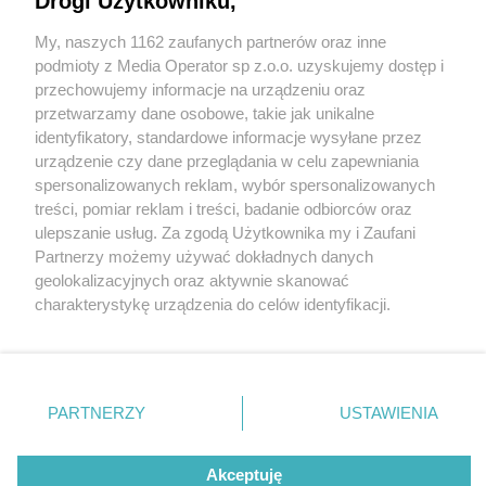
Drogi Użytkowniku,
My, naszych 1162 zaufanych partnerów oraz inne
Wydawca mediów
lokalnych
podmioty z Media Operator sp z.o.o. uzyskujemy dostęp i
przechowujemy informacje na urządzeniu oraz
przetwarzamy dane osobowe, takie jak unikalne
identyfikatory, standardowe informacje wysyłane przez
urządzenie czy dane przeglądania w celu zapewniania
spersonalizowanych reklam, wybór spersonalizowanych
Nie zapomnij
treści, pomiar reklam i treści, badanie odbiorców oraz
zapoznać się z:
polityką prywatności
regulamin korzystania z portali
ulepszanie usług. Za zgodą Użytkownika my i Zaufani
Twoje
miasto
Skontaktuj się
z nami
Partnerzy możemy używać dokładnych danych
Piekary Śląskie
Kontakt
geolokalizacyjnych oraz aktywnie skanować
Chorzów
Wydawca
charakterystykę urządzenia do celów identyfikacji.
Tarnowskie Góry
Redakcja
Ruda Śląska
Newsletter
Ponieważ cenimy Twoją prywatność, prosimy o zgodę na
Świętochłowice
Reklama
korzystanie z tych technologii poprzez kliknięcie
Tychy
„Akceptuję”. Zgoda jest dobrowolna i zawsze możesz ją
Bytom
Katowice
zmienić/wycofać klikając przycisk ustawień prywatności
PARTNERZY
USTAWIENIA
Gliwice
znajdujący się w lewym dolnym rogu strony
. Niektóre
Zabrze
Zagłębie
rodzaje przetwarzania danych nie wymagają zgody
Akceptuję
użytkownika, ale masz prawo sprzeciwić się takiemu