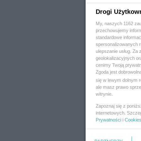
Drogi Użytkow
My, naszych 1162 zau
REKLAMA
przechowujemy informa
standardowe informac
spersonalizowanych re
ulepszanie usług. Za
geolokalizacyjnych or
cenimy Twoją prywatno
Zgoda jest dobrowoln
się w lewym dolnym r
ale masz prawo sprzec
witrynie.
Zapoznaj się z poniż
internetowych. Szcze
Prywatności
i
Cookie