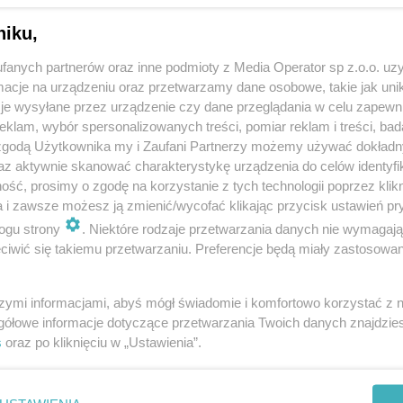
niku,
fanych partnerów oraz inne podmioty z Media Operator sp z.o.o. uz
cje na urządzeniu oraz przetwarzamy dane osobowe, takie jak unika
je wysyłane przez urządzenie czy dane przeglądania w celu zapewn
klam, wybór spersonalizowanych treści, pomiar reklam i treści, bad
 zgodą Użytkownika my i Zaufani Partnerzy możemy używać dokład
az aktywnie skanować charakterystykę urządzenia do celów identyfi
ść, prosimy o zgodę na korzystanie z tych technologii poprzez klikn
a i zawsze możesz ją zmienić/wycofać klikając przycisk ustawień pr
ogu strony
. Niektóre rodzaje przetwarzania danych nie wymagaj
iwić się takiemu przetwarzaniu. Preferencje będą miały zastosowania
szymi informacjami, abyś mógł świadomie i komfortowo korzystać z
gółowe informacje dotyczące przetwarzania Twoich danych znajdzi
s
oraz po kliknięciu w „Ustawienia”.