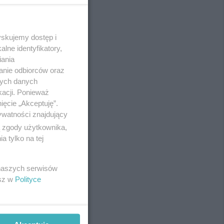
yskujemy dostęp i
REKLAMA
lne identyfikatory,
iania
anie odbiorców oraz
nych danych
kacji. Ponieważ
ięcie „Akceptuję”.
ywatności znajdujący
ą zgody użytkownika,
 tylko na tej
 naszych serwisów
esz w
Polityce