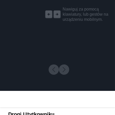
REKLAMA
Nawiguj za pomocą
klawiatury, lub gestów na
urządzeniu mobilnym.
Drogi Użytkowniku,