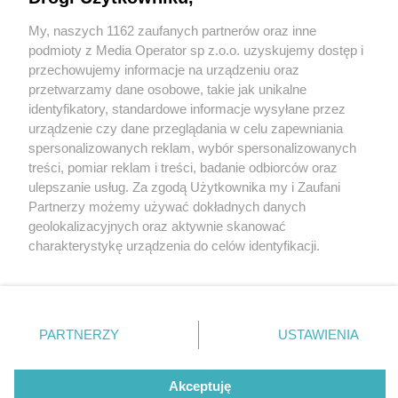
My, naszych 1162 zaufanych partnerów oraz inne
Wydawca mediów
lokalnych
podmioty z Media Operator sp z.o.o. uzyskujemy dostęp i
przechowujemy informacje na urządzeniu oraz
przetwarzamy dane osobowe, takie jak unikalne
identyfikatory, standardowe informacje wysyłane przez
urządzenie czy dane przeglądania w celu zapewniania
1 / 0
spersonalizowanych reklam, wybór spersonalizowanych
Nie zapomnij
treści, pomiar reklam i treści, badanie odbiorców oraz
zapoznać się z:
polityką prywatności
regulamin korzystania z portali
ulepszanie usług. Za zgodą Użytkownika my i Zaufani
Twoje
miasto
Skontakuj się
z nami
Partnerzy możemy używać dokładnych danych
Piekary Śląskie
Kontakt
geolokalizacyjnych oraz aktywnie skanować
Chorzów
Wydawca
charakterystykę urządzenia do celów identyfikacji.
Tarnowskie Góry
Redakcja
Ruda Śląska
Newsletter
Ponieważ cenimy Twoją prywatność, prosimy o zgodę na
Świętochłowice
Reklama
korzystanie z tych technologii poprzez kliknięcie
Tychy
„Akceptuję”. Zgoda jest dobrowolna i zawsze możesz ją
Bytom
Katowice
zmienić/wycofać klikając przycisk ustawień prywatności
REKLAMA
PARTNERZY
USTAWIENIA
Gliwice
znajdujący się w lewym dolnym rogu strony
. Niektóre
Zabrze
Zagłębie
rodzaje przetwarzania danych nie wymagają zgody
użytkownika, ale masz prawo sprzeciwić się takiemu
Akceptuję