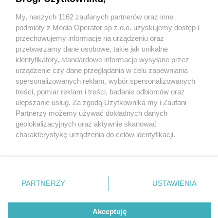
My, naszych 1162 zaufanych partnerów oraz inne
Wydawca mediów
lokalnych
podmioty z Media Operator sp z.o.o. uzyskujemy dostęp i
przechowujemy informacje na urządzeniu oraz
przetwarzamy dane osobowe, takie jak unikalne
identyfikatory, standardowe informacje wysyłane przez
urządzenie czy dane przeglądania w celu zapewniania
4 / 0
spersonalizowanych reklam, wybór spersonalizowanych
Nie zapomnij
treści, pomiar reklam i treści, badanie odbiorców oraz
zapoznać się z:
polityką prywatności
regulamin korzystania z portali
ulepszanie usług. Za zgodą Użytkownika my i Zaufani
Twoje
miasto
Skontakuj się
z nami
Partnerzy możemy używać dokładnych danych
Piekary Śląskie
Kontakt
geolokalizacyjnych oraz aktywnie skanować
Chorzów
Wydawca
charakterystykę urządzenia do celów identyfikacji.
Tarnowskie Góry
Redakcja
Ruda Śląska
Newsletter
Ponieważ cenimy Twoją prywatność, prosimy o zgodę na
Świętochłowice
Reklama
korzystanie z tych technologii poprzez kliknięcie
Tychy
„Akceptuję”. Zgoda jest dobrowolna i zawsze możesz ją
Bytom
Katowice
zmienić/wycofać klikając przycisk ustawień prywatności
REKLAMA
PARTNERZY
USTAWIENIA
Gliwice
znajdujący się w lewym dolnym rogu strony
. Niektóre
Zabrze
Zagłębie
rodzaje przetwarzania danych nie wymagają zgody
użytkownika, ale masz prawo sprzeciwić się takiemu
Akceptuję