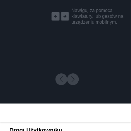
REKLAMA
Nawiguj za pomocą
klawiatury, lub gestów na
urządzeniu mobilnym.
Drogi Użytkowniku,