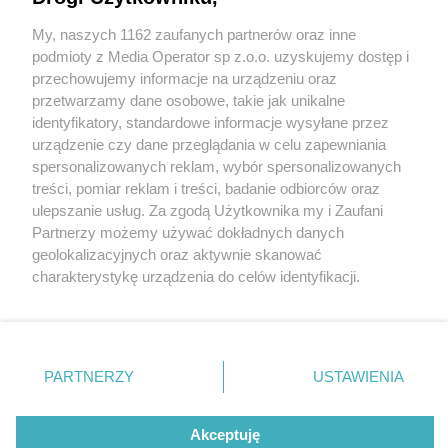
drużynę i nowe stroje
My, naszych 1162 zaufanych partnerów oraz inne
Wydawca mediów
lokalnych
podmioty z Media Operator sp z.o.o. uzyskujemy dostęp i
przechowujemy informacje na urządzeniu oraz
przetwarzamy dane osobowe, takie jak unikalne
2 / 9
identyfikatory, standardowe informacje wysyłane przez
urządzenie czy dane przeglądania w celu zapewniania
Mateusz Górski, zawodnik
spersonalizowanych reklam, wybór spersonalizowanych
Nie zapomnij
treści, pomiar reklam i treści, badanie odbiorców oraz
zapoznać się z:
GKS Tychy
polityką prywatności
regulamin korzystania z portali
ulepszanie usług. Za zgodą Użytkownika my i Zaufani
Twoje
miasto
Skontakuj się
z nami
Partnerzy możemy używać dokładnych danych
Piekary Śląskie
Kontakt
geolokalizacyjnych oraz aktywnie skanować
Chorzów
Wydawca
Bramkarz GKS Tychy od sezonu 2024/2025
charakterystykę urządzenia do celów identyfikacji.
Tarnowskie Góry
Redakcja
Ruda Śląska
Newsletter
Ponieważ cenimy Twoją prywatność, prosimy o zgodę na
Świętochłowice
Reklama
korzystanie z tych technologii poprzez kliknięcie
Tychy
„Akceptuję”. Zgoda jest dobrowolna i zawsze możesz ją
Bytom
Katowice
zmienić/wycofać klikając przycisk ustawień prywatności
REKLAMA
PARTNERZY
USTAWIENIA
Gliwice
znajdujący się w lewym dolnym rogu strony
. Niektóre
Zabrze
Zagłębie
rodzaje przetwarzania danych nie wymagają zgody
użytkownika, ale masz prawo sprzeciwić się takiemu
Akceptuję