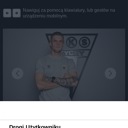
REKLAMA
Nawiguj za pomocą klawiatury, lub gestów na
urządzeniu mobilnym.
fot: GKS Tychy
Team GKS Tychy 2024/2025. Klub pokazał nową
Drogi Użytkowniku,