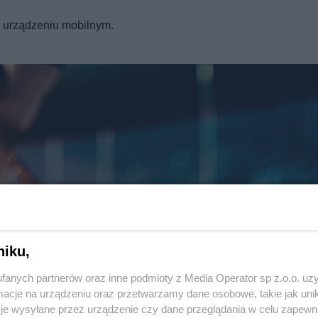
REKLAMA
a urządzeniu mobilnym.
niku,
fanych partnerów oraz inne podmioty z Media Operator sp z.o.o. uz
Twoje
miasto
cje na urządzeniu oraz przetwarzamy dane osobowe, takie jak unika
Piekary Śląskie
je wysyłane przez urządzenie czy dane przeglądania w celu zapewn
Chorzów