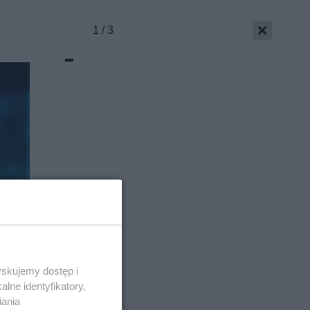
1 / 3
-
yskujemy dostęp i
Skontakuj się
z nami
lne identyfikatory,
Kontakt
iania
Wydawca