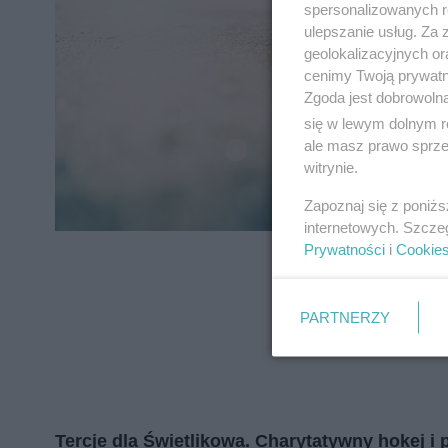
zapoznać się z:
polityką prywatnośc
spersonalizowanych re
ulepszanie usług. Za
geolokalizacyjnych or
Wydawca mediów
lokalnych
cenimy Twoją prywatno
Zgoda jest dobrowoln
się w lewym dolnym r
ale masz prawo sprzec
witrynie.
Zapoznaj się z poniż
internetowych. Szcze
Prywatności
i
Cookie
PARTNERZY
Tercje dla Świetlikowa. Charytatywny hokej i 