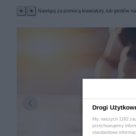
Nawiguj za pomocą klawiatury, lub gestów n
Drogi Użytkow
My, naszych 1162 zau
przechowujemy informa
standardowe informac
Nie zapomnij