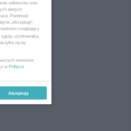
Redakcja
anie odbiorców oraz
Newsletter
nych danych
Reklama
kacji. Ponieważ
ięcie „Akceptuję”.
ywatności znajdujący
ą zgody użytkownika,
 tylko na tej
 naszych serwisów
fot:
esz w
Polityce
Akceptuję