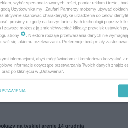
i
regulamin korzystania z portali
Tarnowskie Góry
klam, wybór spersonalizowanych treści, pomiar reklam i treści, bad
Ruda Śląska
 zgodą Użytkownika my i Zaufani Partnerzy możemy używać dokład
Świętochłowice
az aktywnie skanować charakterystykę urządzenia do celów identyfi
Tychy
Bytom
ść, prosimy o zgodę na korzystanie z tych technologii poprzez klikn
Katowice
a i zawsze możesz ją zmienić/wycofać klikając przycisk ustawień pr
Gliwice
Zabrze
ogu strony
. Niektóre rodzaje przetwarzania danych nie wymagaj
Zagłębie
iwić się takiemu przetwarzaniu. Preferencje będą miały zastosowania
szymi informacjami, abyś mógł świadomie i komfortowo korzystać z
gółowe informacje dotyczące przetwarzania Twoich danych znajdzi
s
oraz po kliknięciu w „Ustawienia”.
USTAWIENIA
pokazy na tyskiej arenie 14 grudnia