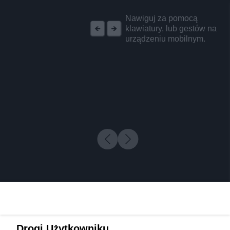
REKLAMA
Nawiguj za pomocą
klawiatury, lub gestów na
urządzeniu mobilnym.
Drogi Użytkowniku,