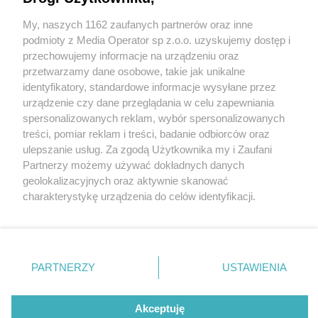
My, naszych 1162 zaufanych partnerów oraz inne
Wydawca mediów
lokalnych
podmioty z Media Operator sp z.o.o. uzyskujemy dostęp i
przechowujemy informacje na urządzeniu oraz
przetwarzamy dane osobowe, takie jak unikalne
identyfikatory, standardowe informacje wysyłane przez
urządzenie czy dane przeglądania w celu zapewniania
4 / 0
spersonalizowanych reklam, wybór spersonalizowanych
Nie zapomnij
treści, pomiar reklam i treści, badanie odbiorców oraz
zapoznać się z:
polityką prywatności
regulamin korzystania z portali
ulepszanie usług. Za zgodą Użytkownika my i Zaufani
Twoje
miasto
Skontakuj się
z nami
Partnerzy możemy używać dokładnych danych
Piekary Śląskie
Kontakt
geolokalizacyjnych oraz aktywnie skanować
Chorzów
Wydawca
charakterystykę urządzenia do celów identyfikacji.
Tarnowskie Góry
Redakcja
Ruda Śląska
Newsletter
Ponieważ cenimy Twoją prywatność, prosimy o zgodę na
Świętochłowice
Reklama
korzystanie z tych technologii poprzez kliknięcie
Tychy
„Akceptuję”. Zgoda jest dobrowolna i zawsze możesz ją
Bytom
Katowice
zmienić/wycofać klikając przycisk ustawień prywatności
REKLAMA
PARTNERZY
USTAWIENIA
Gliwice
znajdujący się w lewym dolnym rogu strony
. Niektóre
Zabrze
Zagłębie
rodzaje przetwarzania danych nie wymagają zgody
użytkownika, ale masz prawo sprzeciwić się takiemu
Akceptuję