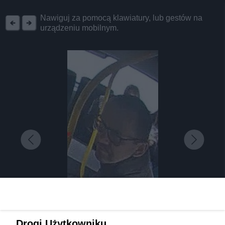
REKLAMA
Nawiguj za pomocą klawiatury, lub gestów na
urządzeniu mobilnym.
Drogi Użytkowniku,